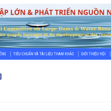
IẾNG
TIÊU CHUẨN VÀ TÀI LIỆU THAM KHẢO
GIỚI THIỆU HỘI
]