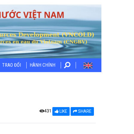
TRAO ĐỔI
HÀNH CHÍNH
431
LIKE
SHARE