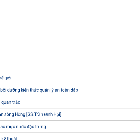
ế giới
 bồi dưỡng kiến thức quản lý an toàn đập
ị quan trắc
uan sông Hồng [GS.Trần Đình Hợi]
các mực nước đặc trưng
 kỹ thuật