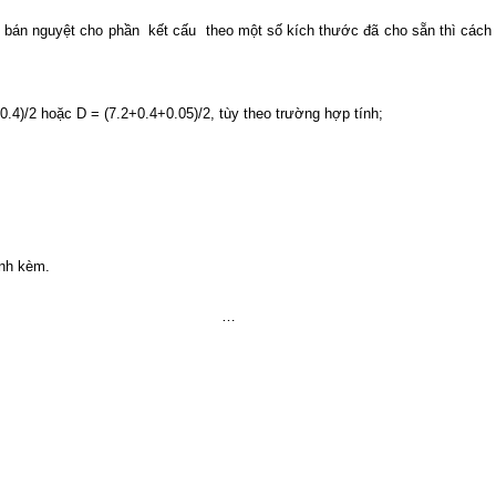
òm bán nguyệt
cho phần
kết cấu
theo một số kích thước đã cho sẵn thì cách 
0.4)/2 hoặc D = (7.2+0.4+0.05)/2, tùy theo trường hợp tính;
ính kèm.
…