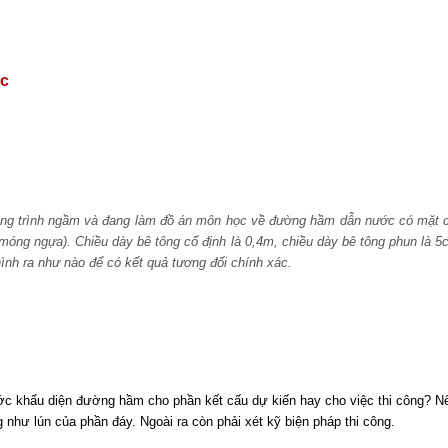
ọc
ông trình ngầm và đang làm đồ án môn học về đường hầm dẫn nước có mặt cắ
móng ngựa). Chiều dày bê tông cố định là 0,4m, chiều dày bê tông phun là 5c
hình ra như nào để có kết quả tương đối chính xác.
ước khẩu diện đường hầm cho phần kết cấu dự kiến
hay cho việc thi công? Nế
như lún của phần đáy. Ngoài ra còn phải xét kỹ biện pháp thi công.