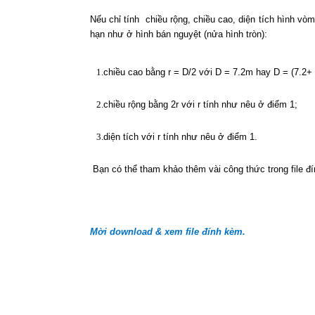
Nếu chỉ tính
chiều rộng, chiều cao, diện tích hình v
hạn như ở hình bán nguyệt (nửa hình tròn):
1.
chiều cao bằng r = D/2 với D = 7.2m hay D = (7.2+ 
2.
chiều rộng bằng 2r với r tính như nêu ở điểm 1;
3.
diện tích
với r tính như nêu ở điểm 1.
Bạn có thể tham khảo thêm vài công thức trong file đ
Mời download & xem file đính kèm.