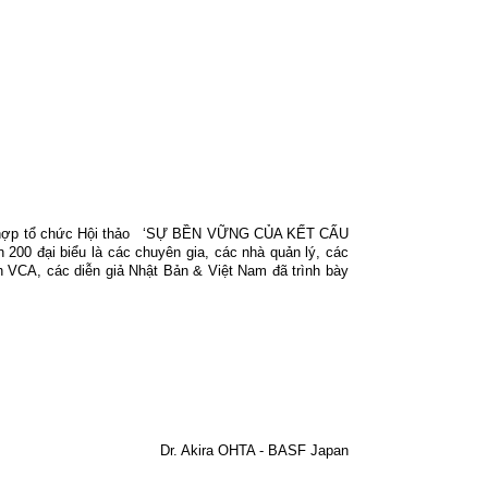
hợp tổ chức Hội thảo
‘SỰ BỀN VỮNG CỦA KẾT CẤU
 biểu là các chuyên gia, các nhà quản lý, các
h VCA, các diễn giả Nhật Bản & Việt Nam đã trình bày
Dr. Akira OHTA - BASF Japan