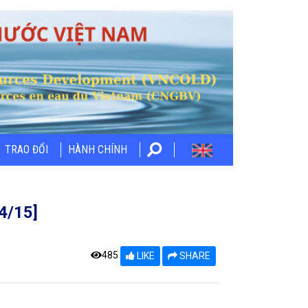
TRAO ĐỔI
HÀNH CHÍNH
4/15]
485
LIKE
SHARE