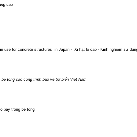
ăng cao
n use for concrete structures
in Japan -
Xỉ hạt lò cao -
Kinh nghiệm sư dụng
 bê tông các công trình bảo vệ bờ biển Việt Nam
ro bay trong bê tông