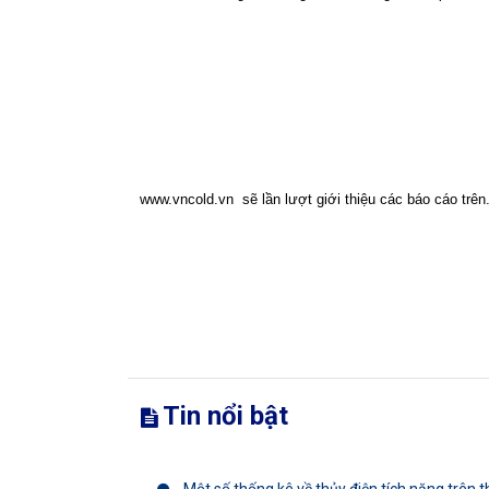
www.vncold.vn
sẽ lần lượt giới thiệu các báo cáo trên
Tin nổi bật
Một số thống kê về thủy điện tích năng trên th