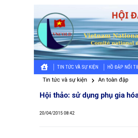
TIN TỨC VÀ SỰ KIỆN
HỒ ĐẬP NỔI T
Tin tức và sự kiện
An toàn đập
Hội thảo: sử dụng phụ gia hó
20/04/2015 08:42