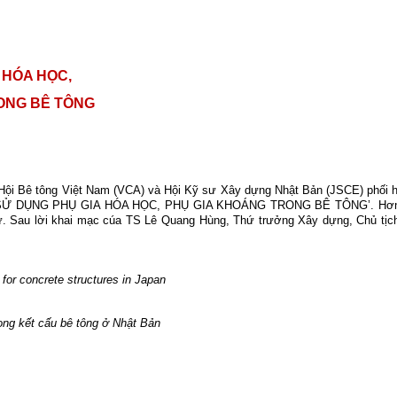
 HÓA HỌC,
ONG BÊ TÔNG
 Hội Bê tông Việt Nam (VCA) và Hội Kỹ sư Xây dựng Nhật Bản (JSCE) phối 
ỤNG PHỤ GIA HÓA HỌC, PHỤ GIA KHOÁNG TRONG BÊ TÔNG’. Hơn 200 đại
dự. Sau lời khai mạc cúa TS Lê Quang Hùng, Thứ trưởng
Xây dựng, Chủ tịc
for concrete structures in Japan
ong kết cấu bê tông ở Nhật Bản