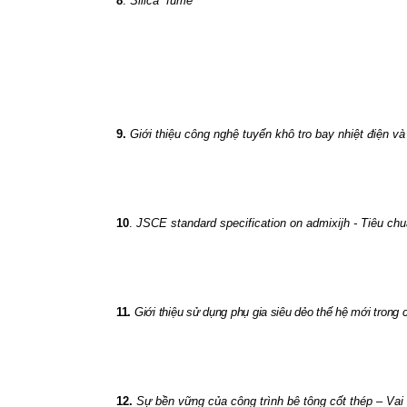
8
.
Silica
fume
9.
Giới thiệu công nghệ tuyển khô tro bay nhiệt điện v
10
.
JSCE standard specification on admixijh - Tiêu ch
11.
Giới thiệu sử dụng phụ gia siêu dẻo thế hệ mới trong
12.
Sự bền vững của công trình bê tông cốt thép – Va