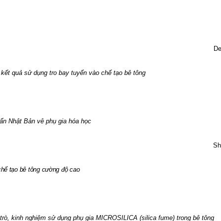
De
à kết quả sử dụng tro bay tuyển vào chế tạo bê tông
uẩn Nhật Bản vê phụ gia hóa học
Sh
 chế tạo bê tông cường độ cao
i trò, kinh nghiệm sử dụng phụ gia MICROSILICA (
silica fume) trong bê tông