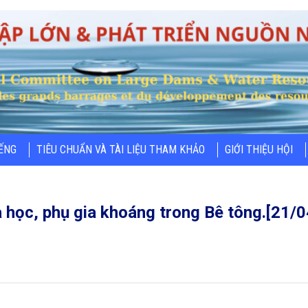
IẾNG
TIÊU CHUẨN VÀ TÀI LIỆU THAM KHẢO
GIỚI THIỆU HỘI
a học, phụ gia khoáng trong Bê tông.[21/0