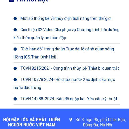
Một số thống kê về thủy điện tích năng trên thế giới
Giới thiệu 32 Video Clip phục vụ Chương trình bồi dưỡng
kiến thức quản lý an toàn đập
"Giới hạn đỏ" trong dự án Trục đại lộ cảnh quan sông
Hồng [GS.Trần Đình Hợi]
TCVN 8215:2021- Công trình thủy lợi- Thiết bị quan trắc
TCVN 10778:2024- Hồ chứa nước- Xác định các mực
nước đặc trưng
TCVN 14288: 2024- Bản đồ ngập lụt- Yêu cầu kỹ thuật
HỘI ĐẬP LỚN VÀ PHÁT TRIỂN
Số 3, ngõ 95, phố Chùa Bộc,
NGUỒN NƯỚC VIỆT NAM
Đống Đa, Hà Nội