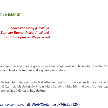
nce Island)’
Sander van Rooij
(Grontmji),
Bart van Bueren
(Water Architect),
Emil Kuijs
(Imares Wageningen)
ân tạo’ cho khỏi ‘lạ’) là giảm muối xâm nhập vàosông Haringvliet. Để đạt đ
ính linh họat của một vùng đồng bằng sống động…
ộ mặn tối thiểu gần vị trí Middelharnis vốn được thừa nhận là tuyến ' khôn
 Hà Lan (Dutch Delta)này cho nhiều cửa sông khác trên thế giới. Với dự 
, đơn giản và dễ dàng bảo dưỡng
w.vncold.vn
trang
/En/Web/Content.aspx?distid=620
)