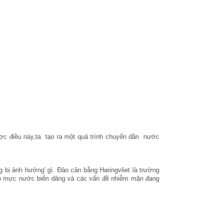
ược điều này,ta
tạo ra một quá trình chuyển dần
nước
g bị ảnh hưởng' gì. Đảo cân bằng Haringvliet là trường
báo mực nước biển dâng và các vấn đề nhiễm mặn đang