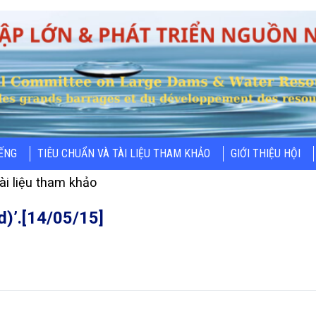
IẾNG
TIÊU CHUẨN VÀ TÀI LIỆU THAM KHẢO
GIỚI THIỆU HỘI
ài liệu tham khảo
d)’.[14/05/15]