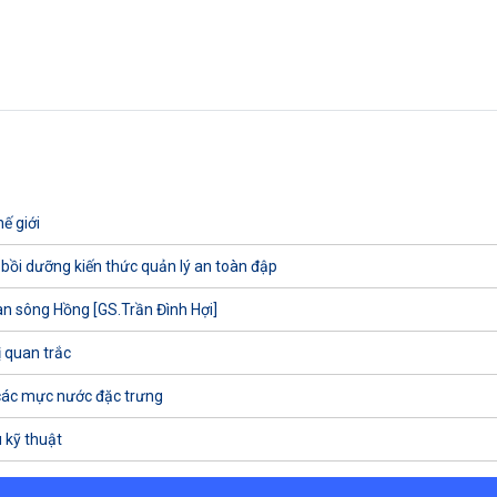
ế giới
 bồi dưỡng kiến thức quản lý an toàn đập
uan sông Hồng [GS.Trần Đình Hợi]
ị quan trắc
các mực nước đặc trưng
 kỹ thuật