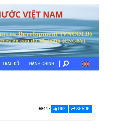
TRAO ĐỔI
HÀNH CHÍNH
447
LIKE
SHARE