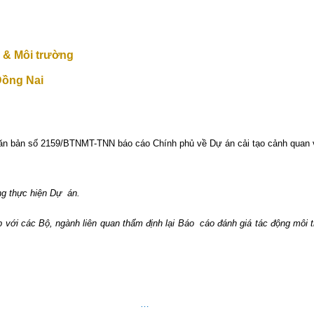
 & Môi trường
Đồng Nai
ăn bản số 2159/BTNMT-TNN báo cáo Chính phủ về Dự án cải tạo cảnh quan và 
ng thực hiện Dự
án.
p với các Bộ, ngành liên quan thẩm định lại Báo
cáo đánh giá tác động môi t
…