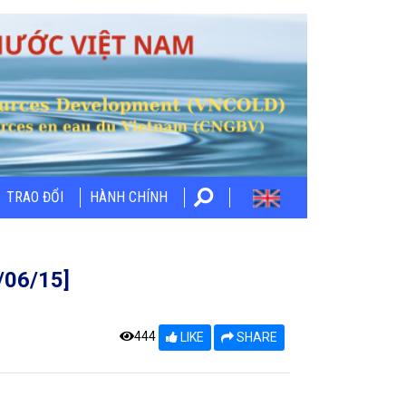
TRAO ĐỔI
HÀNH CHÍNH
/06/15]
444
LIKE
SHARE