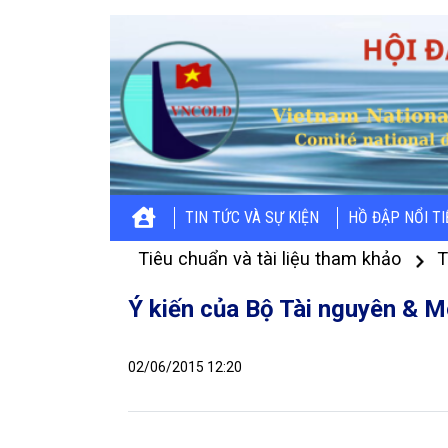
TIN TỨC VÀ SỰ KIỆN
HỒ ĐẬP NỔI T
Tiêu chuẩn và tài liệu tham khảo
T
Ý kiến của Bộ Tài nguyên & M
02/06/2015 12:20