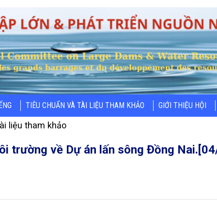
IẾNG
TIÊU CHUẨN VÀ TÀI LIỆU THAM KHẢO
GIỚI THIỆU HỘI
ài liệu tham khảo
ôi trường về Dự án lấn sông Đồng Nai.[04