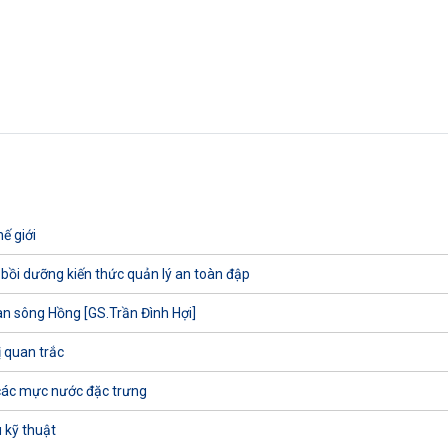
ế giới
 bồi dưỡng kiến thức quản lý an toàn đập
uan sông Hồng [GS.Trần Đình Hợi]
ị quan trắc
các mực nước đặc trưng
 kỹ thuật