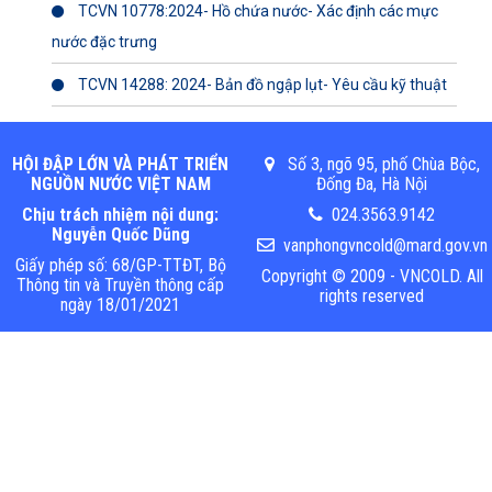
TCVN 10778:2024- Hồ chứa nước- Xác định các mực
nước đặc trưng
TCVN 14288: 2024- Bản đồ ngập lụt- Yêu cầu kỹ thuật
HỘI ĐẬP LỚN VÀ PHÁT TRIỂN
Số 3, ngõ 95, phố Chùa Bộc,
NGUỒN NƯỚC VIỆT NAM
Đống Đa, Hà Nội
Chịu trách nhiệm nội dung:
024.3563.9142
Nguyễn Quốc Dũng
vanphongvncold@mard.gov.vn
Giấy phép số: 68/GP-TTĐT, Bộ
Copyright © 2009 - VNCOLD. All
Thông tin và Truyền thông cấp
rights reserved
ngày 18/01/2021