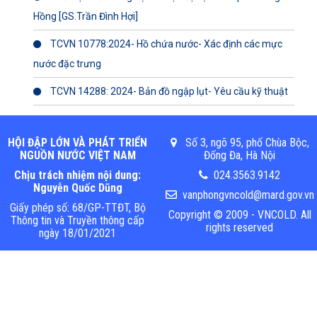
Hồng [GS.Trần Đình Hợi]
TCVN 10778:2024- Hồ chứa nước- Xác định các mực
nước đặc trưng
TCVN 14288: 2024- Bản đồ ngập lụt- Yêu cầu kỹ thuật
HỘI ĐẬP LỚN VÀ PHÁT TRIỂN
Số 3, ngõ 95, phố Chùa Bộc,
NGUỒN NƯỚC VIỆT NAM
Đống Đa, Hà Nội
Chịu trách nhiệm nội dung:
024.3563.9142
Nguyễn Quốc Dũng
vanphongvncold@mard.gov.vn
Giấy phép số: 68/GP-TTĐT, Bộ
Copyright © 2009 - VNCOLD. All
Thông tin và Truyền thông cấp
rights reserved
ngày 18/01/2021