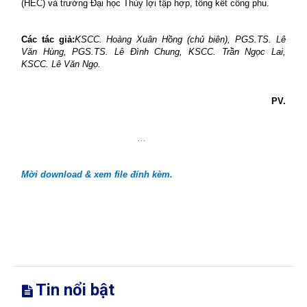
(HEC) và trường Đại học Thủy lợi tập hợp, tổng kết công phu.
Các tác giả:
KSCC. Hoàng Xuân Hồng (chủ biên), PGS.TS. Lê
Văn Hùng, PGS.TS. Lê Đình Chung, KSCC. Trần Ngọc Lai,
KSCC. Lê Văn Ngọ.
PV.
…
Mời download & xem file đính kèm.
Tin nổi bật