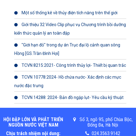
Một số thống kê về thủy điện tích năng trên thế giới
Giới thiệu 32 Video Clip phục vụ Chương trình bồi dưỡng
kiến thức quản lý an toàn đập
"Giới hạn đỏ" trong dự án Trục đại lộ cảnh quan sông
Hồng [GS.Trần Đình Hợi]
TCVN 8215:2021- Công trình thủy lợi- Thiết bị quan trắc
TCVN 10778:2024- Hồ chứa nước- Xác định các mực
nước đặc trưng
TCVN 14288: 2024- Bản đồ ngập lụt- Yêu cầu kỹ thuật
HỘI ĐẬP LỚN VÀ PHÁT TRIỂN
Số 3, ngõ 95, phố Chùa Bộc,
NGUỒN NƯỚC VIỆT NAM
Đống Đa, Hà Nội
Chịu trách nhiệm nội dung:
024.3563.9142