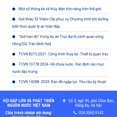
Một số thống kê về thủy điện tích năng trên thế giới
Giới thiệu 32 Video Clip phục vụ Chương trình bồi dưỡng
kiến thức quản lý an toàn đập
"Giới hạn đỏ" trong dự án Trục đại lộ cảnh quan sông
Hồng [GS.Trần Đình Hợi]
TCVN 8215:2021- Công trình thủy lợi- Thiết bị quan trắc
TCVN 10778:2024- Hồ chứa nước- Xác định các mực
nước đặc trưng
TCVN 14288: 2024- Bản đồ ngập lụt- Yêu cầu kỹ thuật
HỘI ĐẬP LỚN VÀ PHÁT TRIỂN
Số 3, ngõ 95, phố Chùa Bộc,
NGUỒN NƯỚC VIỆT NAM
Đống Đa, Hà Nội
Chịu trách nhiệm nội dung:
024.3563.9142