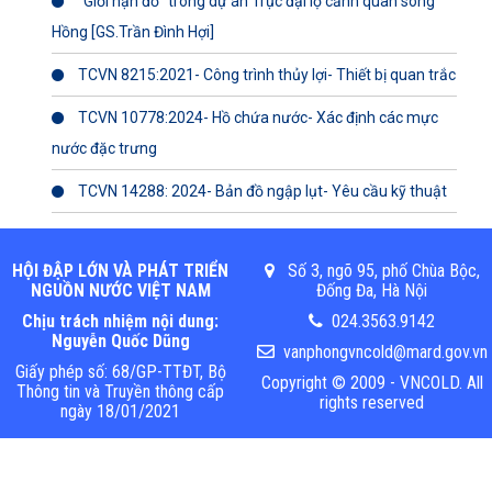
"Giới hạn đỏ" trong dự án Trục đại lộ cảnh quan sông
Hồng [GS.Trần Đình Hợi]
TCVN 8215:2021- Công trình thủy lợi- Thiết bị quan trắc
TCVN 10778:2024- Hồ chứa nước- Xác định các mực
nước đặc trưng
TCVN 14288: 2024- Bản đồ ngập lụt- Yêu cầu kỹ thuật
HỘI ĐẬP LỚN VÀ PHÁT TRIỂN
Số 3, ngõ 95, phố Chùa Bộc,
NGUỒN NƯỚC VIỆT NAM
Đống Đa, Hà Nội
Chịu trách nhiệm nội dung:
024.3563.9142
Nguyễn Quốc Dũng
vanphongvncold@mard.gov.vn
Giấy phép số: 68/GP-TTĐT, Bộ
Copyright © 2009 - VNCOLD. All
Thông tin và Truyền thông cấp
rights reserved
ngày 18/01/2021