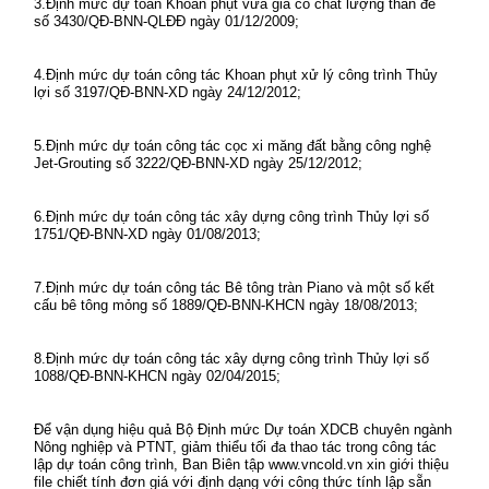
3.Định mức dự toán Khoan phụt vữa gia cố chất lượng thân đê
số 3430/QĐ-BNN-QLĐĐ ngày 01/12/2009;
4.Định mức dự toán công tác Khoan phụt xử lý công trình Thủy
lợi số 3197/QĐ-BNN-XD ngày 24/12/2012;
5.Định mức dự toán công tác cọc xi măng đất bằng công nghệ
Jet-Grouting số 3222/QĐ-BNN-XD ngày 25/12/2012;
6.Định mức dự toán công tác xây dựng công trình Thủy lợi số
1751/QĐ-BNN-XD ngày 01/08/2013;
7.Định mức dự toán công tác Bê tông tràn Piano và một số kết
cấu bê tông mỏng số 1889/QĐ-BNN-KHCN ngày 18/08/2013;
8.Định mức dự toán công tác xây dựng công trình Thủy lợi số
1088/QĐ-BNN-KHCN ngày 02/04/2015;
Để vận dụng hiệu quả Bộ Định mức Dự toán XDCB chuyên ngành
Nông nghiệp và PTNT, giảm thiểu tối đa thao tác trong công tác
lập dự toán công trình, Ban Biên tập www.vncold.vn xin giới thiệu
file chiết tính đơn giá với định dạng với công thức tính lập sẵn