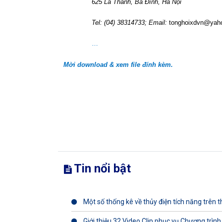
625 La Thành, Ba Đình, Hà Nội
Tel: (04) 38314733; Email:
tonghoixdvn@yah
…
Mời download & xem file đính kèm.
Tin nổi bật
Một số thống kê về thủy điện tích năng trên th
Giới thiệu 32 Video Clip phục vụ Chương trình