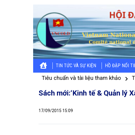
TIN TỨC VÀ SỰ KIỆN
HỒ ĐẬP NỔI T
Tiêu chuẩn và tài liệu tham khảo
T
Sách mới:‘Kinh tế & Quản lý 
17/09/2015 15:09