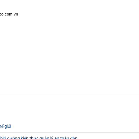
oo.com.vn
ế giới
 bồi dưỡng kiến thức quản lý an toàn đập