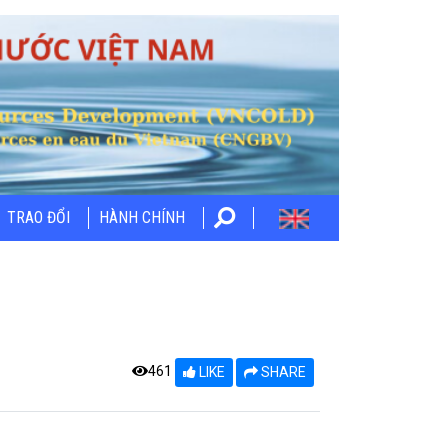
TRAO ĐỔI
HÀNH CHÍNH
461
LIKE
SHARE