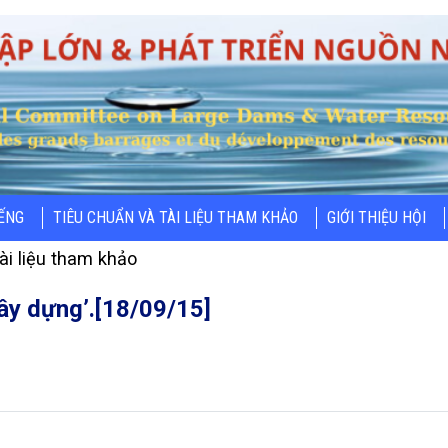
IẾNG
TIÊU CHUẨN VÀ TÀI LIỆU THAM KHẢO
GIỚI THIỆU HỘI
ài liệu tham khảo
Xây dựng’.[18/09/15]