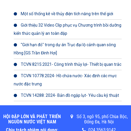
Một số thống kê về thủy điện tích năng trên thế giới
Giới thiệu 32 Video Clip phục vụ Chương trình bồi dưỡng
kiến thức quản lý an toàn đập
"Giới hạn đỏ" trong dự án Trục đại lộ cảnh quan sông
Hồng [GS.Trần Đình Hợi]
TCVN 8215:2021- Công trình thủy lợi- Thiết bị quan trắc
TCVN 10778:2024- Hồ chứa nước- Xác định các mực
nước đặc trưng
TCVN 14288: 2024- Bản đồ ngập lụt- Yêu cầu kỹ thuật
HỘI ĐẬP LỚN VÀ PHÁT TRIỂN
Số 3, ngõ 95, phố Chùa Bộc,
NGUỒN NƯỚC VIỆT NAM
Đống Đa, Hà Nội
Chịu trách nhiệm nội dung:
024.3563.9142