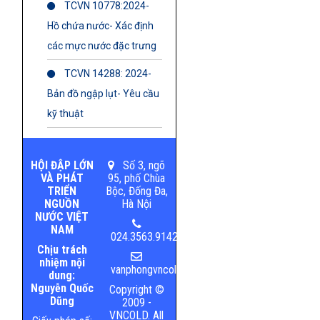
TCVN 10778:2024-
Hồ chứa nước- Xác định
các mực nước đặc trưng
TCVN 14288: 2024-
Bản đồ ngập lụt- Yêu cầu
kỹ thuật
HỘI ĐẬP LỚN
Số 3, ngõ
VÀ PHÁT
95, phố Chùa
TRIỂN
Bộc, Đống Đa,
NGUỒN
Hà Nội
NƯỚC VIỆT
NAM
024.3563.9142
Chịu trách
nhiệm nội
vanphongvncold@mard.gov.vn
dung:
Nguyễn Quốc
Copyright ©
Dũng
2009 -
VNCOLD. All