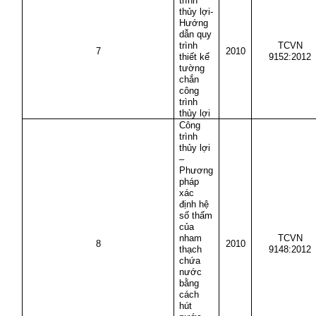
trình
thủy lợi-
Hướng
dẫn quy
trình
TCVN
7
2010
thiết kế
9152:2012
tường
chắn
công
trình
thủy lợi
Công
trình
thủy lợi
–
Phương
pháp
xác
định hệ
số thấm
của
nham
TCVN
8
2010
thạch
9148:2012
chứa
nước
bằng
cách
hút