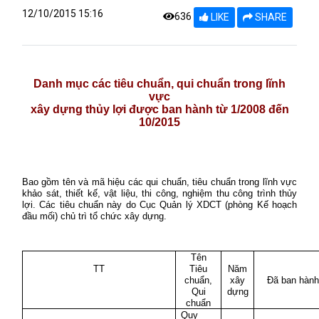
12/10/2015 15:16
636
LIKE
SHARE
Danh mục các tiêu chuẩn, qui chuẩn trong lĩnh
vực
xây dựng thủy lợi được ban hành từ 1/2008 đến
10/2015
Bao gồm tên và mã hiệu các qui chuẩn, tiêu chuẩn trong lĩnh vực
khảo sát, thiết kế, vật liệu, thi công, nghiệm thu công trình thủy
lợi. Các tiêu chuẩn này do Cục Quản lý XDCT (phòng Kế hoạch
đầu mối) chủ trì tổ chức xây dựng
.
Tên
TT
Tiêu
Năm
chuẩn,
xây
Đã ban hành
Qui
dựng
chuẩn
Quy