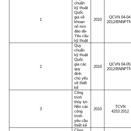
chuẩn
kỹ thuật
Quốc
gia về
QCVN 04-04
1
2010
khoan
2012/BNNPT
nổ mìn
đào đá-
Yêu cầu
kỹ thuật
Quy
chuẩn
kỹ thuật
Quốc
gia các
QCVN 04-05
2
2010
quy
2012/BNNPT
định
chủ yếu
về thiết
kế
Công
trình
thủy lợi-
Nền các
TCVN
3
2010
công
4253:2012
trình-
yêu cầu
thiết kế
Công