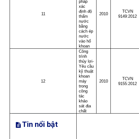
pháp
xác
định độ
TCVN
11
2010
thấm
9149:2012
nước
bằng
cách ép
nước
vào hố
khoan
Công
trình
thủy lợi-
Yêu cầu
kỹ thuật
khoan
TCVN
12
máy
2010
9155:2012
trong
công
tác
khảo
sát địa
chất
Tin nổi bật