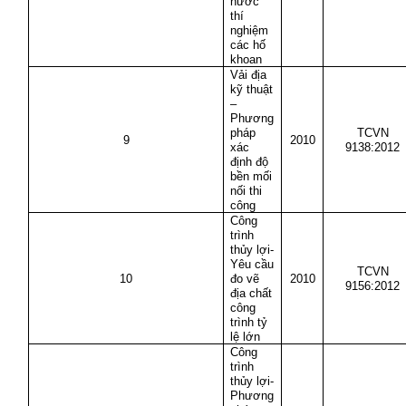
nước
thí
nghiệm
các hố
khoan
Vải địa
kỹ thuật
–
Phương
pháp
TCVN
9
2010
xác
9138:2012
định độ
bền mối
nối thi
công
Công
trình
thủy lợi-
Yêu cầu
TCVN
10
đo vẽ
2010
9156:2012
địa chất
công
trình tỷ
lệ lớn
Công
trình
thủy lợi-
Phương