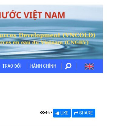
TRAO ĐỔI
HÀNH CHÍNH
467
LIKE
SHARE