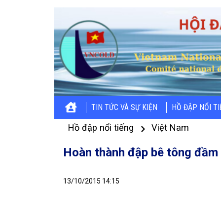
TIN TỨC VÀ SỰ KIỆN
HỒ ĐẬP NỔI T
Hồ đập nổi tiếng
Việt Nam
Hoàn thành đập bê tông đầm l
13/10/2015 14:15