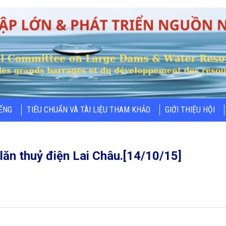
IẾNG
TIÊU CHUẨN VÀ TÀI LIỆU THAM KHẢO
GIỚI THIỆU HỘI
ăn thuỷ điện Lai Châu.[14/10/15]