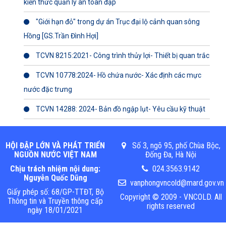
kiến thức quản lý an toàn đập
"Giới hạn đỏ" trong dự án Trục đại lộ cảnh quan sông
Hồng [GS.Trần Đình Hợi]
TCVN 8215:2021- Công trình thủy lợi- Thiết bị quan trắc
TCVN 10778:2024- Hồ chứa nước- Xác định các mực
nước đặc trưng
TCVN 14288: 2024- Bản đồ ngập lụt- Yêu cầu kỹ thuật
HỘI ĐẬP LỚN VÀ PHÁT TRIỂN
Số 3, ngõ 95, phố Chùa Bộc,
NGUỒN NƯỚC VIỆT NAM
Đống Đa, Hà Nội
Chịu trách nhiệm nội dung:
024.3563.9142
Nguyễn Quốc Dũng
vanphongvncold@mard.gov.vn
Giấy phép số: 68/GP-TTĐT, Bộ
Copyright © 2009 - VNCOLD. All
Thông tin và Truyền thông cấp
rights reserved
ngày 18/01/2021