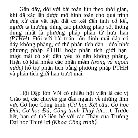
Gần đây, đối với bài toán lún theo thời gian,
khi đã xác lập được mô hình toán cho quá trình
ứng xử của vật liệu đất có xét đến tính
cố kết,
người ta thường dùng các phương pháp số, thông
dụng nhất là phương pháp p
hần tử hữu hạn
(PTHH)
. Đối với bài toán ổn định mái đập có
đáy không phẳng, có thể phân tích đàn - dẻo nhờ
phương pháp PTHH hoặc phân tích giới hạn
trượt mái có xét đến yếu tố nền không phẳng.
Hiện có khá nhiều các phần mềm
(trong và ngoài
nước)
hỗ trợ phân tích bằng phương pháp PTHH
và phân tích giới hạn trượt mái.
Hội Đập lớn VN có nhiều hội viên là các vị
Giáo sư, các chuyên gia đầu ngành về những lĩnh
vực Cơ học Công trình
(Cơ học Kết cấu, Cơ học
Đất, Cơ học Đá, Công trình Thuỷ lợi,…)
. Trước
hết, bạn có thể liên hệ với các Thày của Trường
Đại học Thuỷ lợi
(Khoa Công trình)
.