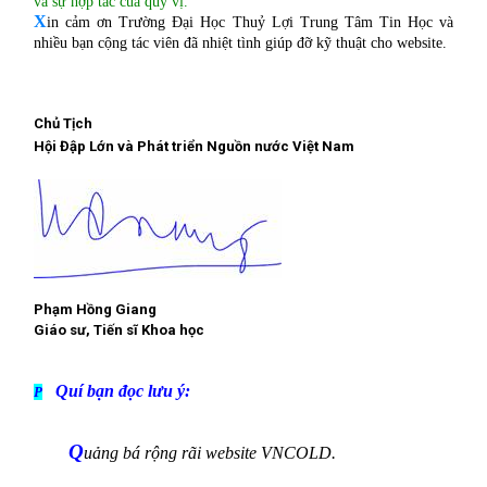
và sự hợp tác của quý vị.
X
in cảm ơn Trường Đại Học Thuỷ Lợi Trung Tâm Tin Học và
nhiều bạn cộng tác viên đã nhiệt tình giúp đỡ kỹ thuật cho website.
Chủ Tịch
Hội Đập Lớn và Phát triển Nguồn nước Việt Nam
Phạm Hồng Giang
Giáo sư, Tiến sĩ Khoa học
Quí bạn đọc lưu ý:
P
Q
uảng bá rộng rãi website VNCOLD.