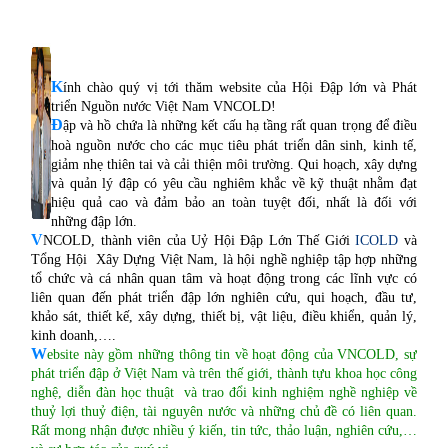
K
ính chào quý vị tới thăm website của Hội Đập lớn và Phát
triển Nguồn nước Việt Nam VNCOLD!
Đ
ập và hồ chứa là những kết cấu hạ tầng rất quan trọng để điều
hoà nguồn nước cho các mục tiêu phát
triển dân sinh, kinh tế,
giảm nhẹ thiên tai và cải thiện môi trường. Qui hoạch, xây dựng
và quản lý đập có yêu cầu nghiêm khắc về kỹ thuật nhằm đạt
hiệu quả cao và đảm bảo an toàn tuyệt đối, nhất là đối với
những đập lớn.
V
NCOLD, thành viên của Uỷ Hội Đập Lớn Thế Giới
ICOLD
và
Tổng Hội Xây Dựng Việt Nam, là hội nghề nghiệp tập hợp những
tổ chức và cá nhân quan tâm và hoạt động trong các lĩnh vực có
liên quan đến phát triển đập lớn nghiên cứu, qui hoạch, đầu tư,
khảo sát, thiết kế, xây dựng, thiết bị, vật liệu, điều khiển, quản lý,
kinh doanh,….
W
ebsite này gồm những thông tin về hoạt động của VNCOLD, sự
phát triển đập ở Việt Nam và trên thế giới, thành tựu khoa học công
nghệ, diễn đàn học thuật và trao đổi kinh nghiệm nghề nghiệp về
thuỷ lợi thuỷ điện, tài nguyên nước và những chủ đề có liên quan.
Rất mong nhận được nhiều ý kiến, tin tức, thảo luận, nghiên cứu,…