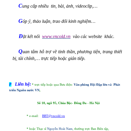
C
ung cấp nhiều
tin, bài, ảnh, videoclip,…
G
óp ý, thảo luận, trao đổi kinh nghiệm…
Đ
ặt kết nối
www.vncold.vn
vào các website
khác.
Q
uan tâm h
ỗ trợ về tinh thần, phương tiện, trang thiết
bị, tài chính,…
trực tiếp hoặc gián tiếp.
Liên hệ:
P
* trực tiếp hoặc qua Bưu điện:
Văn phòng Hội Đập lớn và Phát
triển Nguồn nước VN
,
Số 10, ngõ 95, Chùa Bộc- Đống Đa - Hà Nội
* e-mail:
BBT@vncold.vn
* hoặc Thạc sĩ
Nguyễn Hoài
Nam
, thường trực Ban Biên tập,