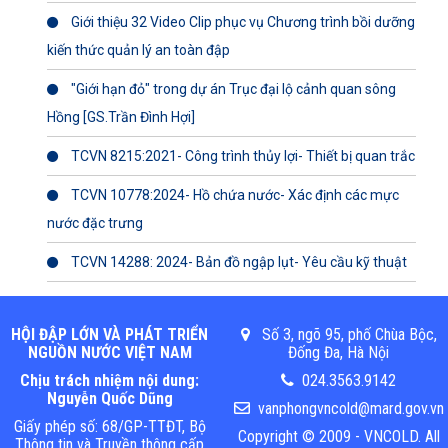
Giới thiệu 32 Video Clip phục vụ Chương trình bồi dưỡng
kiến thức quản lý an toàn đập
"Giới hạn đỏ" trong dự án Trục đại lộ cảnh quan sông
Hồng [GS.Trần Đình Hợi]
TCVN 8215:2021- Công trình thủy lợi- Thiết bị quan trắc
TCVN 10778:2024- Hồ chứa nước- Xác định các mực
nước đặc trưng
TCVN 14288: 2024- Bản đồ ngập lụt- Yêu cầu kỹ thuật
HỘI ĐẬP LỚN VÀ PHÁT TRIỂN
Số 3, ngõ 95, phố Chùa Bộc,
NGUỒN NƯỚC VIỆT NAM
Đống Đa, Hà Nội
Chịu trách nhiệm nội dung:
024.3563.9142
Nguyễn Quốc Dũng
vanphongvncold@mard.gov.vn
Giấy phép số: 68/GP-TTĐT, Bộ
Copyright © 2009 - VNCOLD. All
Thông tin và Truyền thông cấp