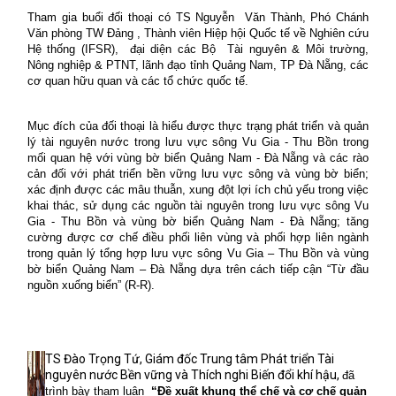
Tham gia buổi đối thoại có
TS
Nguyễn
Văn Thành, Phó Chánh
Văn phòng TW Đảng ,
Thành viên Hiệp hội Quốc tế về Nghiên cứu
Hệ thống (IFSR),
đại diện
các
Bộ
T
ài nguyên &
M
ôi trường,
N
ông nghiệp &
PTNT, lãnh đạo tỉnh Quảng Nam, TP Đà Nẵng
,
các
cơ quan
hữu quan và
các tổ chức quốc tế.
Mục đích của đối thoại là hiểu được thực trạng phát triển và quản
lý tài nguyên nước trong lưu vực sông Vu Gia - Thu Bồn trong
mối quan hệ với vùng bờ biển Quảng Nam - Đà Nẵng và các rào
cản đối với phát triển bền vững lưu vực sông và vùng bờ biển;
xác định được các mâu thuẫn, xung đột lợi ích chủ yếu trong việc
khai thác, sử dụng các nguồn tài nguyên trong lưu vực sông Vu
Gia - Thu Bồn và vùng bờ biển Quảng Nam - Đà Nẵng; tăng
cường được cơ chế điều phối liên vùng và phối hợp liên ngành
trong quản lý tổng hợp lưu vực sông Vu Gia – Thu Bồn và vùng
bờ biển Quảng Nam – Đà Nẵng dựa trên cách tiếp cận “Từ đầu
nguồn xuống biển” (R-R).
TS Đào Trọng Tứ, Giám đốc Trung tâm Phát triển Tài
nguyên nước Bền vững và Thích nghi Biến đổi khí hậu,
đã
trình bày tham luận
“
Đ
ề xuất khung thể chế và cơ chế quản