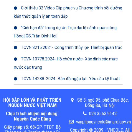
Giới thiệu 32 Video Clip phục vụ Chương trình bồi dưỡng
kiến thức quản lý an toàn đập
"Giới hạn đỏ" trong dự án Trục đại lộ cảnh quan sông
Hồng [GS.Trần Đình Hợi]
TCVN 8215:2021- Công trình thủy lợi- Thiết bị quan trắc
TCVN 10778:2024- Hồ chứa nước- Xác định các mực
nước đặc trưng
TCVN 14288: 2024- Bản đồ ngập lụt- Yêu cầu kỹ thuật
HỘI ĐẬP LỚN VÀ PHÁT TRIỂN
Số 3, ngõ 95, phố Chùa Bộc,
NGUỒN NƯỚC VIỆT NAM
Đống Đa, Hà Nội
Chịu trách nhiệm nội dung:
024.3563.9142
Nguyễn Quốc Dũng
vanphongvncold@mard.gov.vn
Giấy phép số: 68/GP-TTĐT, Bộ
Copyright © 2009 - VNCOLD. All