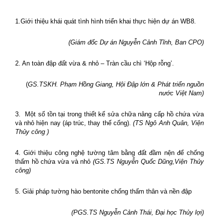
1.Giới thiệu khái quát tình hình triển khai thực hiện dự án WB8.
(Giám đốc Dự án Nguyễn Cảnh Tĩnh, Ban CPO)
2.
An toàn đập đất vừa & nhỏ – Tràn cầu chì ‘Hộp rỗng’.
(
GS.TSKH. Phạm Hồng Giang,
Hội Đập lớn & Phát triển nguồn
nước Việt Nam
)
3.
Một số tồn tại trong thiết kế sửa chữa nâng cấp hồ chứa vừa
và nhỏ hiện nay (áp trúc, thay thế cống).
(
TS Ngô Anh Quân, Viện
Thủy công
)
4.
Giới thiệu công nghệ tường tâm bằng đất đầm nện để chống
thấm hồ chứa vừa và nhỏ
(
GS.TS Nguyễn Quốc Dũng,Viện Thủy
công
)
5.
Giải pháp tường hào bentonite chống thấm thân và nền đập
(
PGS.TS Nguyễn Cảnh Thái, Đại học Thủy lợi
)