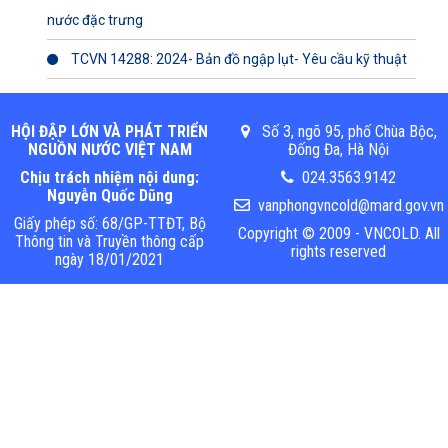
nước đặc trưng
TCVN 14288: 2024- Bản đồ ngập lụt- Yêu cầu kỹ thuật
HỘI ĐẬP LỚN VÀ PHÁT TRIỂN
Số 3, ngõ 95, phố Chùa Bộc,
NGUỒN NƯỚC VIỆT NAM
Đống Đa, Hà Nội
Chịu trách nhiệm nội dung:
024.3563.9142
Nguyễn Quốc Dũng
vanphongvncold@mard.gov.vn
Giấy phép số: 68/GP-TTĐT, Bộ
Copyright © 2009 - VNCOLD. All
Thông tin và Truyền thông cấp
rights reserved
ngày 18/01/2021