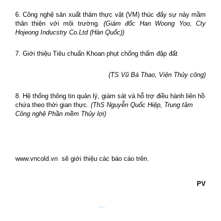
6.
Công nghệ sản xuất thảm thực vật (VM) thúc đẩy sự nảy mầm
thân thiện với môi trường.
(Giám đốc Han Woong Yoo,
Cty
Hojeong Inducstry Co.Ltd (Hàn Quốc)
)
7.
Giới thiệu Tiêu chuẩn Khoan phụt chống thấm đập đất
(
TS Vũ Bá Thao, Viện Thủy công
)
8.
Hệ thống thông tin quản lý, giám sát và hỗ trợ điều hành liên hồ
chứa theo thời gian thực.
(
ThS Nguyễn Quốc Hiệp, Trung tâm
Công nghệ Phần mềm Thủy lợi
)
www.vncold.vn
sẽ giới thiệu các báo cáo trên.
PV
…