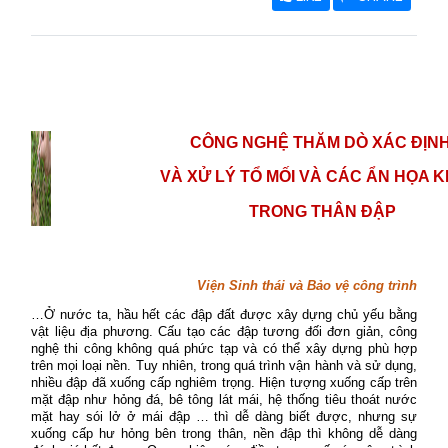
CÔNG NGHỆ THĂM DÒ XÁC ĐỊN
VÀ XỬ LÝ TỔ MỐI VÀ CÁC ẨN HỌA 
TRONG THÂN ĐẬP
Viện Sinh thái và Bảo vệ công trình
…Ở nước ta, hầu hết các đập đất được xây dựng chủ yếu bằng
vật liệu địa phương. Cấu tạo các đập tương đối đơn giản, công
nghệ thi công không quá phức tạp và có thể xây dựng phù hợp
trên mọi loại nền. Tuy nhiên, trong quá trình vận hành và sử dụng,
nhiều đập đã xuống cấp nghiêm trọng. Hiện tượng xuống cấp trên
mặt đập như hỏng đá, bê tông lát mái, hệ thống tiêu thoát nước
mặt hay sói lở ở mái đập … thì dễ dàng biết được, nhưng sự
xuống cấp hư hỏng bên trong thân, nền đập thì không dễ dàng