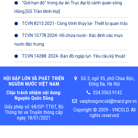
"Giới hạn đỏ" trong dự án Trục đại lộ cảnh quan sông
Hồng [GS.Trần Đình Hợi]
TCVN 8215:2021- Công trình thủy lợi- Thiết bị quan trắc
TCVN 10778:2024- Hồ chứa nước- Xác định các mực
nước đặc trưng
TCVN 14288: 2024- Bản đồ ngập lụt- Yêu cầu kỹ thuật
HỘI ĐẬP LỚN VÀ PHÁT TRIỂN
Số 3, ngõ 95, phố Chùa Bộc,
NGUỒN NƯỚC VIỆT NAM
Đống Đa, Hà Nội
Chịu trách nhiệm nội dung:
024.3563.9142
Nguyễn Quốc Dũng
vanphongvncold@mard.gov.vn
Giấy phép số: 68/GP-TTĐT, Bộ
Copyright © 2009 - VNCOLD. All
Thông tin và Truyền thông cấp
rights reserved
ngày 18/01/2021