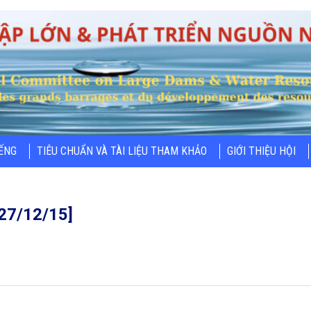
IẾNG
TIÊU CHUẨN VÀ TÀI LIỆU THAM KHẢO
GIỚI THIỆU HỘI
[27/12/15]