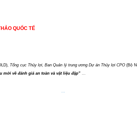
THẢO QUỐC TẾ
LD),
Tổng cục Thủy lợi, Ban Quản lý trung ương Dự án Thủy lợi CPO
(Bộ N
u mới về đánh giá an toàn và vật liệu đập”
…
…