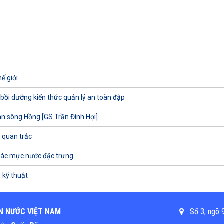
ế giới
 bồi dưỡng kiến thức quản lý an toàn đập
uan sông Hồng [GS.Trần Đình Hợi]
ị quan trắc
các mực nước đặc trưng
 kỹ thuật
N NƯỚC VIỆT NAM
Số 3, ngõ 9