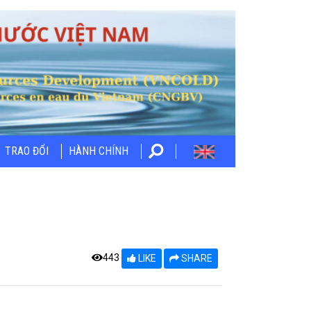
TRAO ĐỔI
HÀNH CHÍNH
443
LIKE
SHARE