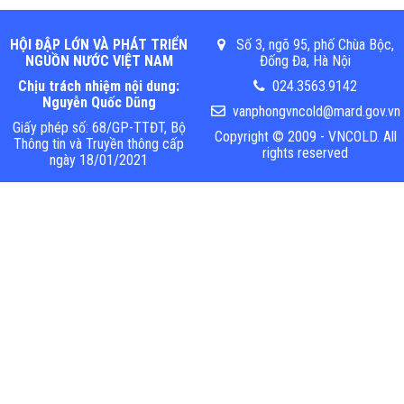
HỘI ĐẬP LỚN VÀ PHÁT TRIỂN
Số 3, ngõ 95, phố Chùa Bộc,
NGUỒN NƯỚC VIỆT NAM
Đống Đa, Hà Nội
Chịu trách nhiệm nội dung:
024.3563.9142
Nguyễn Quốc Dũng
vanphongvncold@mard.gov.vn
Giấy phép số: 68/GP-TTĐT, Bộ
Copyright © 2009 - VNCOLD. All
Thông tin và Truyền thông cấp
rights reserved
ngày 18/01/2021