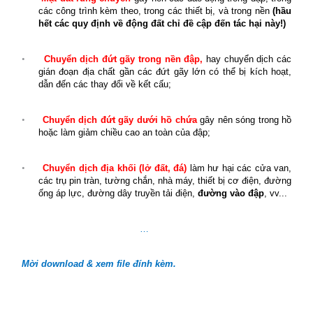
các công trình kèm theo, trong các thiết bị, và trong nền
(hầu
hết các quy định về động đất chỉ đề cập đến tác hại này!)
•
Chuyển dịch đứt gãy trong nền đập,
hay chuyển dịch các
gián đoạn địa chất gần các đứt gãy lớn có thể bị kích hoạt,
dẫn đến các thay đổi về kết cấu;
•
Chuyển dịch đứt gãy dưới hồ chứa
gây nên sóng trong hồ
hoặc làm giảm chiều cao an toàn của đập;
•
Chuyển dịch địa khối (lở đất, đá)
làm hư hại các cửa van,
các trụ pin tràn, tường chắn, nhà máy, thiết bị cơ điện, đường
ống áp lực, đường dây truyền tải điện,
đường vào đập
, vv...
…
Mời download & xem file đính kèm.