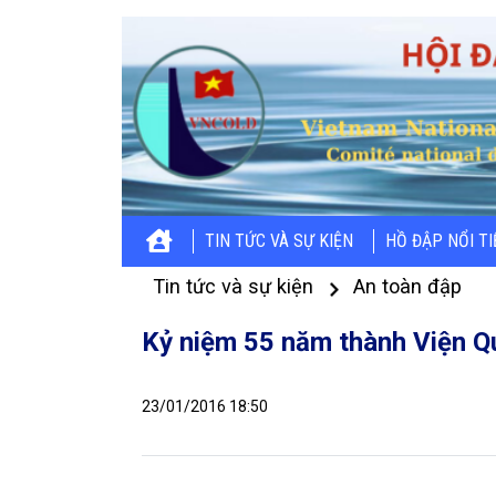
TIN TỨC VÀ SỰ KIỆN
HỒ ĐẬP NỔI T
Tin tức và sự kiện
An toàn đập
Kỷ niệm 55 năm thành Viện Qu
23/01/2016 18:50