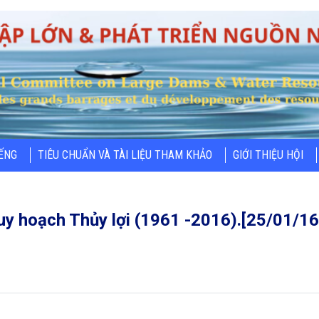
IẾNG
TIÊU CHUẨN VÀ TÀI LIỆU THAM KHẢO
GIỚI THIỆU HỘI
y hoạch Thủy lợi (1961 -2016).[25/01/16