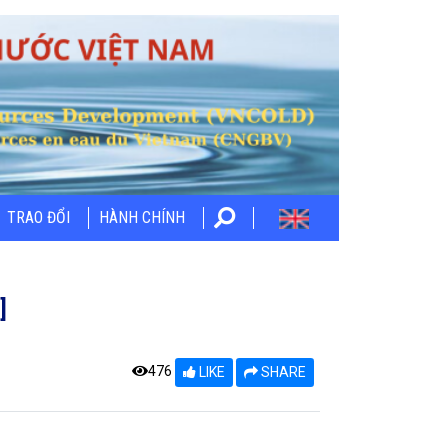
TRAO ĐỔI
HÀNH CHÍNH
]
476
LIKE
SHARE