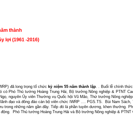
năm thành
 lợi (1961 -2016)
WRP) đã long trọng tổ chức
kỷ niệm 55 năm thành lập
. . Buổi lễ chính th
 đó có Phó Thủ tướng Hoàng Trung Hải, Bộ trưởng Nông nghiệp & PTNT C
Ngọ, nguyên Ủy viên Thường vụ Quốc hội Vũ Mão, Thứ trưởng Nông nghiệp
ng, lãnh đạo và đông đảo cán bộ viên chức IWRP …. PGS.TS.
Bùi Nam Sách, 
tựu trong những năm gần đây. Tiếp đó là phần tuyên dương, khen thưởng. P
 động.
Phó Thủ tướng Hoàng Trung Hải và Bộ trưởng Nông nghiệp & PTNT C