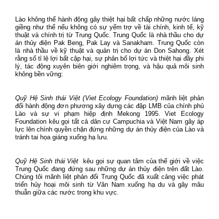
Lào không thể hành động gây thiệt hại bất chấp những nước láng
giềng như thế nếu không có sự yểm trợ về tài chính, kinh tế, kỹ
thuật và chính trị từ Trung Quốc. Trung Quốc là nhà thầu cho dự
án thủy điện Pak Beng, Pak Lay và Sanakham. Trung Quốc còn
là nhà thầu về kỹ thuật và quản trị cho dự án Don Sahong. Xét
rằng số tỉ lệ lợi bất cập hại, sự phân bố lợi tức và thiệt hại đầy phi
lý, tác động xuyên biên giới nghiêm trọng, và hậu quả môi sinh
không bền vững:
Quỹ Hệ Sinh thái Việt (
Viet Ecology Foundation)
mãnh liệt phản
đối hành động đơn phương xây dựng các đập LMB của chính phủ
Lào và sự vi phạm hiệp định Mekong 1995. Viet Ecology
Foundation kêu gọi tất cả dân cư Campuchia và Việt Nam gây áp
lực lên chính quyền chặn đứng những dự án thủy điện của Lào và
tránh tai họa giáng xuống hạ lưu.
Quỹ Hệ Sinh thái Việt
kêu gọi sự quan tâm của thế giới về việc
Trung Quốc đang đứng sau những dự án thủy điện trên đất Lào.
Chúng tôi mãnh liệt phản đối Trung Quốc đã xuất cảng việc phát
triển hủy hoại môi sinh từ Vân Nam xuống hạ du và gây mâu
thuẫn giữa các nước trong khu vực.