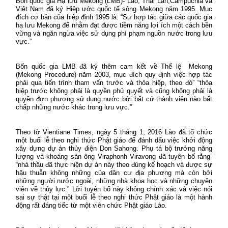
Bốn quốc gia Hạ lưu Mekong (LMB)- Lào, Thái Lan,Campuchia và
Việt Nam đã ký Hiệp ước quốc tế sông Mekong năm 1995. Mục
đích cơ bản của hiệp định 1995 là: “Sự hợp tác giữa các quốc gia
hạ lưu Mekong để nhằm đạt được tiềm năng lợi ích một cách bền
vững và ngăn ngừa việc sử dụng phí phạm nguồn nước trong lưu
vực.”
Bốn quốc gia LMB đã ký thêm cam kết về Thể lệ
Mekong
(Mekong Procedure) năm 2003, mục đích quy định việc hợp tác
phải qua tiến trình tham vấn trước và thỏa hiệp, theo đó” “thỏa
hiệp trước không phải là quyền phủ quyết và cũng không phải là
quyền đơn phương sử dụng nước bởi bất cứ thành viên nào bất
chấp những nước khác trong lưu vực.”
Theo tờ Vientiane Times, ngày 5 tháng 1, 2016 Lào đã tổ chức
một buổi lễ theo nghi thức Phật giáo để đánh dấu việc khởi động
xây dựng dự án thủy điện Don Sahong. Phụ tá bộ trưởng năng
lượng và khoáng sản ông Viraphonh Viravong đã tuyên bố rằng”
“nhà thầu đã thực hiện dự án này theo đúng kế hoạch và được sự
hậu thuẫn không những của dân cư địa phương mà còn bởi
những người nước ngoài, những nhà khoa học và những chuyên
viên về thủy lực.” Lời tuyên bố này không chính xác và việc nói
sai sự thật tại một buổi lễ theo nghi thức Phật giáo là một hành
động rất đáng tiếc từ một viên chức Phật giáo Lào.