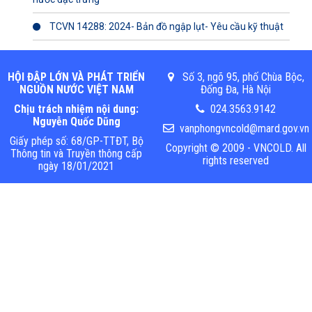
TCVN 14288: 2024- Bản đồ ngập lụt- Yêu cầu kỹ thuật
HỘI ĐẬP LỚN VÀ PHÁT TRIỂN
Số 3, ngõ 95, phố Chùa Bộc,
NGUỒN NƯỚC VIỆT NAM
Đống Đa, Hà Nội
Chịu trách nhiệm nội dung:
024.3563.9142
Nguyễn Quốc Dũng
vanphongvncold@mard.gov.vn
Giấy phép số: 68/GP-TTĐT, Bộ
Copyright © 2009 - VNCOLD. All
Thông tin và Truyền thông cấp
rights reserved
ngày 18/01/2021