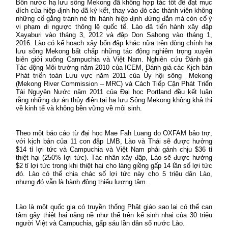
Bốn nước hạ lưu sông Mekong đã không hợp tác tốt để đạt mục
đích của hiệp định họ đã ký kết, thay vào đó các thành viên không
những cố gắng tránh né thi hành hiệp định đứng đắn mà còn cố ý
vi phạm đi ngược thông lệ quốc tế. Lào đã tiến hành xây đập
Xayaburi vào tháng 3, 2012 và đập Don Sahong vào tháng 1,
2016. Lào có kế hoạch xây bốn đập khác nữa trên dòng chính hạ
lưu sông Mekong bất chấp những tác động nghiêm trọng xuyên
biên giới xuống Campuchia và Việt Nam. Nghiên cứu Đánh giá
Tác động Môi trường năm 2010 của ICEM, Đánh giá các Kịch bản
Phát triển toàn Lưu vực năm 2011 của Ủy hội sông
Mekong
(Mekong River Commission – MRC) và Cách Tiếp Cận Phát Triển
Tài Nguyên Nước năm 2011 của Đại học Portland đều kết luận
rằng những dự án thủy điện tại hạ lưu Sông Mekong không khả thi
về kinh tế và không bền vững về môi sinh.
Theo một báo cáo từ đại học Mae Fah Luang do OXFAM bảo trợ,
với kịch bản của 11 con đập LMB, Lào và Thái sẽ được hưởng
$14 tỉ lợi tức và Campuchia và Việt Nam phải gánh chịu $36 tỉ
thiệt hại (250% lợi tức). Tác nhân xây đập, Lào sẽ được hưởng
$2 tỉ lợi tức trong khi thiệt hại cho láng giềng gấp 14 lần số lợi tức
đó. Lào có thể chia chác số lợi tức này cho 5 triệu dân Lào,
nhưng đó vẫn là hành động thiếu lương tâm.
Lào là một quốc gia có truyền thống Phật giáo sao lại có thể can
tâm gây thiệt hại nặng nề như thế trên kế sinh nhai của 30 triệu
người Việt và Campuchia, gấp sáu lần dân số nước Lào.