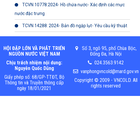
TCVN 10778:2024- Hồ chứa nước- Xác định các mực
nước đặc trưng
TCVN 14288: 2024- Bản đồ ngập lụt- Yêu cầu kỹ thuật
HỘI ĐẬP LỚN VÀ PHÁT TRIỂN
Số 3, ngõ 95, phố Chùa Bộc,
NGUỒN NƯỚC VIỆT NAM
Đống Đa, Hà Nội
Chịu trách nhiệm nội dung:
024.3563.9142
Nguyễn Quốc Dũng
vanphongvncold@mard.gov.vn
Giấy phép số: 68/GP-TTĐT, Bộ
Copyright © 2009 - VNCOLD. All
Thông tin và Truyền thông cấp
rights reserved
ngày 18/01/2021