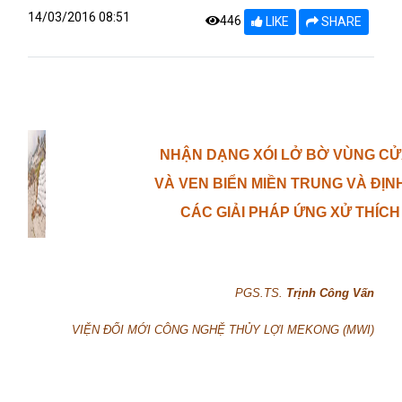
14/03/2016 08:51
446
LIKE
SHARE
NHẬN DẠNG XÓI LỞ BỜ VÙNG C
VÀ VEN BIỂN MIỀN TRUNG VÀ ĐỊ
CÁC GIẢI PHÁP ỨNG XỬ THÍC
PGS.TS.
Trịnh Công Vấn
VIỆN ĐỔI MỚI CÔNG NGHỆ THỦY LỢI MEKONG (MWI)