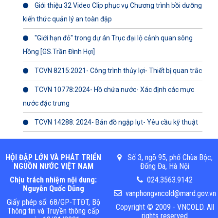
Giới thiệu 32 Video Clip phục vụ Chương trình bồi dưỡng
kiến thức quản lý an toàn đập
"Giới hạn đỏ" trong dự án Trục đại lộ cảnh quan sông
Hồng [GS.Trần Đình Hợi]
TCVN 8215:2021- Công trình thủy lợi- Thiết bị quan trắc
TCVN 10778:2024- Hồ chứa nước- Xác định các mực
nước đặc trưng
TCVN 14288: 2024- Bản đồ ngập lụt- Yêu cầu kỹ thuật
HỘI ĐẬP LỚN VÀ PHÁT TRIỂN
Số 3, ngõ 95, phố Chùa Bộc,
NGUỒN NƯỚC VIỆT NAM
Đống Đa, Hà Nội
Chịu trách nhiệm nội dung:
024.3563.9142
Nguyễn Quốc Dũng
vanphongvncold@mard.gov.vn
Giấy phép số: 68/GP-TTĐT, Bộ
Copyright © 2009 - VNCOLD. All
Thông tin và Truyền thông cấp
rights reserved