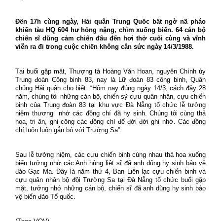
Đến 17h cùng ngày, Hải quân Trung Quốc bất ngờ nã pháo
khiến tàu HQ 604 hư hỏng nặng, chìm xuống biển. 64 cán bộ
chiến sĩ dũng cảm chiến đấu đến hơi thở cuối cùng và vĩnh
viễn ra đi trong cuộc chiến không cân sức ngày 14/3/1988.
Tại buổi gặp mặt, Thượng tá Hoàng Văn Hoan, nguyên Chính ủy
Trung đoàn Công binh 83, nay là Lữ đoàn 83 công binh, Quân
chủng Hải quân cho biết: “Hôm nay đúng ngày 14/3, cách đây 28
năm, chúng tôi những cán bộ, chiến sỹ cựu quân nhân, cựu chiến
binh của Trung đoàn 83 tại khu vực Đà Nẵng tổ chức lễ tưởng
niệm thương nhớ các đồng chí đã hy sinh. Chúng tôi cùng thả
hoa, tri ân, ghi công các đồng chí để đời đời ghi nhớ. Các đồng
chí luôn luôn gắn bó với Trường Sa”.
Sau lễ tưởng niệm, các cựu chiến binh cùng nhau thả hoa xuống
biển tưởng nhớ các Anh hùng liệt sĩ đã anh dũng hy sinh bảo vệ
đảo Gạc Ma. Đây là năm thứ 4, Ban Liên lạc cựu chiến binh và
cựu quân nhân bộ đội Trường Sa tại Đà Nẵng tổ chức buổi gặp
mặt, tưởng nhớ những cán bộ, chiến sĩ đã anh dũng hy sinh bảo
vệ biển đảo Tổ quốc.