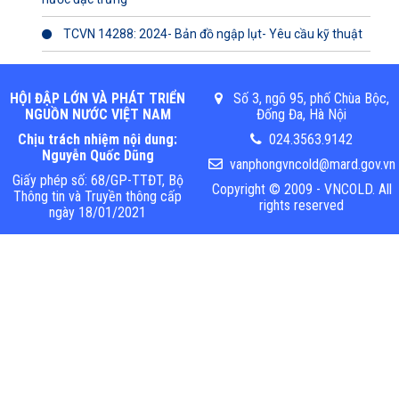
TCVN 14288: 2024- Bản đồ ngập lụt- Yêu cầu kỹ thuật
HỘI ĐẬP LỚN VÀ PHÁT TRIỂN
Số 3, ngõ 95, phố Chùa Bộc,
NGUỒN NƯỚC VIỆT NAM
Đống Đa, Hà Nội
Chịu trách nhiệm nội dung:
024.3563.9142
Nguyễn Quốc Dũng
vanphongvncold@mard.gov.vn
Giấy phép số: 68/GP-TTĐT, Bộ
Copyright © 2009 - VNCOLD. All
Thông tin và Truyền thông cấp
rights reserved
ngày 18/01/2021