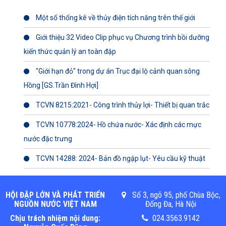
Một số thống kê về thủy điện tích năng trên thế giới
Giới thiệu 32 Video Clip phục vụ Chương trình bồi dưỡng
kiến thức quản lý an toàn đập
"Giới hạn đỏ" trong dự án Trục đại lộ cảnh quan sông
Hồng [GS.Trần Đình Hợi]
TCVN 8215:2021- Công trình thủy lợi- Thiết bị quan trắc
TCVN 10778:2024- Hồ chứa nước- Xác định các mực
nước đặc trưng
TCVN 14288: 2024- Bản đồ ngập lụt- Yêu cầu kỹ thuật
HỘI ĐẬP LỚN VÀ PHÁT TRIỂN
Số 3, ngõ 95, phố Chùa Bộc,
NGUỒN NƯỚC VIỆT NAM
Đống Đa, Hà Nội
Chịu trách nhiệm nội dung:
024.3563.9142