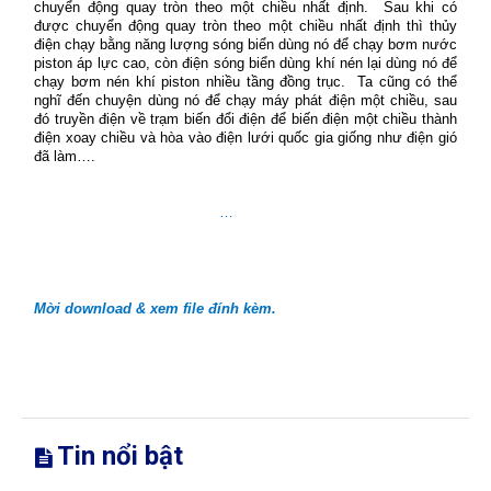
chuyển động quay tròn theo một chiều nhất định.
Sau khi có
được chuyển động quay tròn theo một chiều nhất định thì thủy
điện chạy bằng năng lượng sóng biển dùng nó để chạy bơm nước
piston áp lực cao, còn điện sóng biển dùng khí nén lại dùng nó để
chạy bơm nén khí piston nhiều tầng đồng trục.
Ta cũng có thể
nghĩ đến chuyện dùng nó để chạy máy phát điện một chiều, sau
đó truyền điện về trạm biến đổi điện để biến điện một chiều thành
điện xoay chiều và hòa vào điện lưới quốc gia giống như điện gió
đã làm….
…
Mời download & xem file đính kèm.
Tin nổi bật