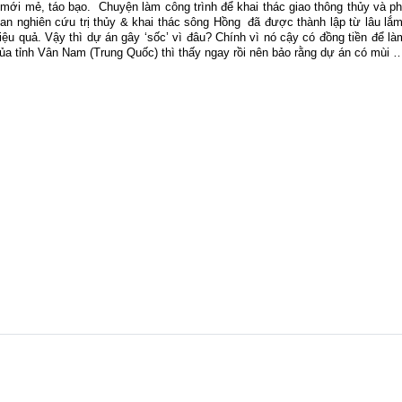
ì mới mẻ, táo bạo.
Chuyện làm công trình để khai thác giao thông thủy và ph
an nghiên cứu trị thủy & khai thác sông Hồng
đã được thành lập từ lâu lắm
u quả. Vậy thì dự án gây ‘sốc’ vì đâu? Chính vì nó cậy có đồng tiền để là
ủa tỉnh Vân Nam (Trung Quốc) thì thấy ngay rồi nên bảo rằng dự án có mùi …‘