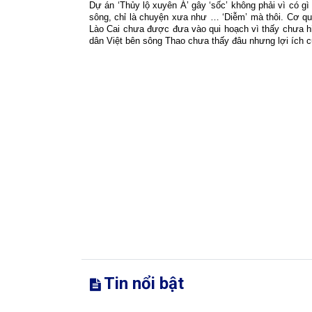
Dự án ‘Thủy lộ xuyên Á’ gây ‘sốc’ không phải vì có g
sông, chỉ là chuyện xưa như … ‘Diễm’ mà thôi. Cơ qu
Lào Cai chưa được đưa vào qui hoạch vì thấy chưa hiệ
dân Việt bên sông Thao chưa thấy đâu nhưng lợi ích c
Tin nổi bật