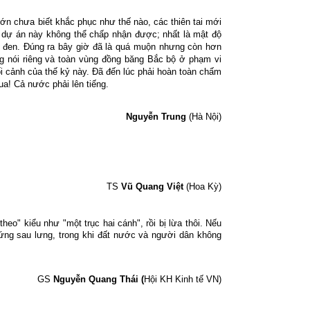
ớn chưa biết khắc phục như thế nào, các thiên tai mới
 dự án này không thể chấp nhận được; nhất là mật độ
 đen. Đúng ra bây giờ đã là quá muộn nhưng còn hơn
g nói riêng và toàn vùng đồng băng Bắc bộ ở phạm vi
bối cảnh của thế kỷ này. Đã đến lúc phải hoàn toàn chấm
ua! Cả nước phải lên tiếng.
Nguyễn Trung
(Hà Nội)
TS
Vũ Quang Việt
(Hoa Kỳ)
o" kiểu như "một trục hai cánh", rồi bị lừa thôi. Nếu
 đứng sau lưng, trong khi đất nước và người dân không
GS
Nguyễn Quang Thái (
Hội KH Kinh tế VN)