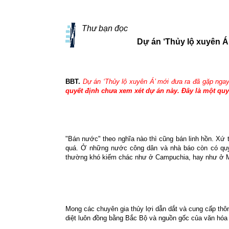
Thư bạn đọc
Dự án ‘Thủy lộ xuyên Á
BBT.
Dự án ‘Thủy lộ xuyên Á’ mới đưa ra đã gặp ngay 
quyết định chưa xem xét dự án này. Đây là một quyết
"Bán nước" theo nghĩa nào thì cũng bán linh hồn. Xứ 
quá. Ở những nước công dân và nhà báo còn có quyề
thường khó kiếm chác như ở Campuchia, hay như ở My
Mong các chuyên gia thủy lợi dẫn dắt và cung cấp thô
diệt luôn đồng bằng Bắc Bộ và nguồn gốc của văn hóa 