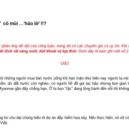
’
có mùi …‘hảo lớ’ !!?
phản ứng dữ dội của công luận, trong đó có các chuyên gia có uy tín. Khi b
 đinh rất sáng suốt, dứt khoát và kịp thời.
Dưới đây là lược ghi một số ý
O0O
tôi những người mua bán nước uống khi hạn mặn như hiện nay người ta nói t
n, dù đất nước còn nghèo, có người hồ đồ gọi lạc hậu nhưng bọn gian tặ
anmar gần đây chẳng hạn, Ở ta bọn "tặc" đang lộng hành đến nỗi tôi không
ng tin cho đại chúng hiểu rõ dự án đầy hiểm họa này. Nếu thực hiện, nó sẽ
Việt.