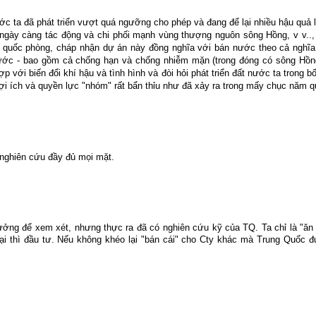
ớc ta đã phát triển vượt quá ngưỡng cho phép và đang để lại nhiều hậu quả l
ngày càng tác động và chi phối mạnh vùng thượng nguôn sông Hồng, v v..,
 quốc phòng, cháp nhận dự án này đồng nghĩa với bán nước theo cả nghĩa
ả nước - bao gồm cả chống hạn và chống nhiễm mặn (trong đóng có sông Hồn
ợp với biến đổi khí hậu và tình hình và đòi hỏi phát triển đất nước ta trong 
lợi ích và quyền lực "nhóm" rất bẩn thỉu như đã xảy ra trong mấy chục năm q
nghiên cứu đầy đủ mọi mặt.
g để xem xét, nhưng thực ra đã có nghiên cứu kỹ của TQ. Ta chỉ là "ăn the
 lại thì đầu tư. Nếu không khéo lại "bán cái" cho Cty khác mà Trung Quốc