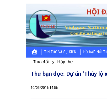
TIN TỨC VÀ SỰ KIỆN
HỒ ĐẬP NỔI T
Trao đổi
Hộp thư
Thư bạn đọc: Dự án ‘Thủy lộ x
10/05/2016 14:56