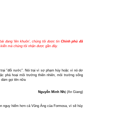
ài đang ‘lên khuôn’, chúng tôi được tin
Chính phủ đã
 kiến mà chúng tôi nhận được gần đây.
rại "đổi nước". Nói trại vì sợ phạm húy hoặc vì nó dơ
c phá hoại môi trường thiên nhiên, môi trường sống
 dám gọi tên nữa
Nguyễn Minh Nhị
(An Giang)
 còn nguy hiểm hơn cả Vũng Áng của Formosa, vì sẽ hủy