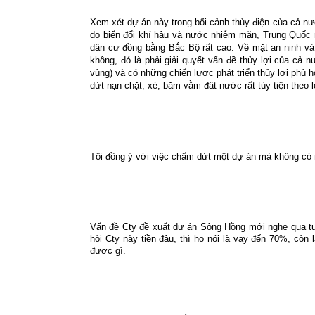
Xem xét dự án này trong bối cảnh thủy điện của cả nư
do biến đổi khí hậu và nước nhiễm măn, Trung Quốc 
dân cư đồng bằng Bắc Bộ rất cao. Về mặt an ninh và
không, đó là phải giải quyết vấn đề thủy lợi của c
vùng) và có những chiến lược phát triển thủy lợi phù h
dứt nạn chặt, xé, băm vằm đât nước rất tùy tiện theo 
Tôi đồng ý với việc chấm dứt một dự án mà không có 
Vấn đề Cty đề xuất dự án Sông Hồng mới nghe qua tưởn
hỏi Cty này tiền đâu, thì họ nói là vay đến 70%, còn
được gì.