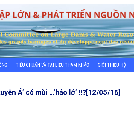
IẾNG
TIÊU CHUẨN VÀ TÀI LIỆU THAM KHẢO
GIỚI THIỆU HỘI
uyên Á’ có mùi …‘hảo lớ’ !!?[12/05/16]