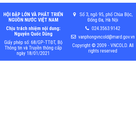
HỘI ĐẬP LỚN VÀ PHÁT TRIỂN
Số 3, ngõ 95, phố Chùa Bộc,
NGUỒN NƯỚC VIỆT NAM
Đống Đa, Hà Nội
Chịu trách nhiệm nội dung:
024.3563.9142
Nguyễn Quốc Dũng
vanphongvncold@mard.gov.vn
Giấy phép số: 68/GP-TTĐT, Bộ
Copyright © 2009 - VNCOLD. All
Thông tin và Truyền thông cấp
rights reserved
ngày 18/01/2021