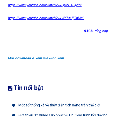
https://www.youtube.com/watch?v=QVl9_4GiyIM
https://www.youtube.com/watch?v=WXHyJjGhNwI
A.H.A.
tổng hợp
…
Mời download & xem file đính kèm.
Tin nổi bật
Một số thống kê về thủy điện tích năng trên thế giới
Giới thiệu 32 Video Clip phục vụ Chương trình bồi dưỡng