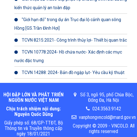
kiến thức quản lý an toàn đập
"Giới hạn đỏ" trong dự án Trục đại lộ cảnh quan sông
Hồng [GS.Trần Đình Hợi]
TCVN 8215:2021- Công trình thủy lợi- Thiết bị quan trắc
TCVN 10778:2024- Hồ chứa nước- Xác định các mực
nước đặc trưng
TCVN 14288: 2024- Bản đồ ngập lụt- Yêu cầu kỹ thuật
HỘI ĐẬP LỚN VÀ PHÁT TRIỂN
Số 3, ngõ 95, phố Chùa Bộc,
NGUỒN NƯỚC VIỆT NAM
Đống Đa, Hà Nội
Chịu trách nhiệm nội dung:
024.3563.9142
Nguyễn Quốc Dũng
vanphongvncold@mard.gov.vn
Giấy phép số: 68/GP-TTĐT, Bộ
Copyright © 2009 - VNCOLD. All
Thông tin và Truyền thông cấp
rights reserved
ngày 18/01/2021