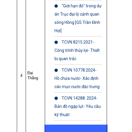
"Giới hạn đỏ" trong dự
án Trục đại lộ cảnh quan
sông Hồng [GS.Trần Đình
Hợi]
TCVN 8215:2021-
Công trình thủy lợi- Thiết
bị quan trắc
TCVN 10778:2024-
Đại
4
Thắng
Hồ chứa nước- Xác định
các mực nước đặc trưng
TCVN 14288: 2024-
Bản đồ ngập lụt- Yêu cầu
kỹ thuật