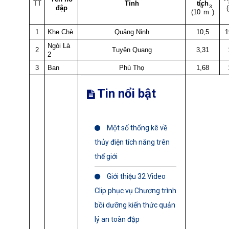
TT
Tỉnh
tích
6
3
đập
(10
m
)
1
Khe Chè
Quảng Ninh
10,5
1
Ngòi Là
2
Tuyên Quang
3,31
2
3
Ban
Phú Thọ
1,68
Tin nổi bật
Một số thống kê về
thủy điện tích năng trên
thế giới
Giới thiệu 32 Video
Clip phục vụ Chương trình
bồi dưỡng kiến thức quản
lý an toàn đập