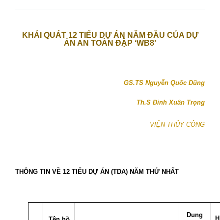
KHÁI QUÁT 12 TIỂU DỰ ÁN NĂM ĐẦU CỦA DỰ
ÁN AN TOÀN ĐẬP ‘WB8’
GS.TS Nguyễn Quốc Dũng
Th.S Đinh Xuân Trọng
VIỆN THỦY CÔNG
THÔNG TIN VỀ 12 TIỂU DỰ ÁN (TDA) NĂM THỨ NHẤT
Dung
H
Tên hồ