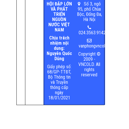
HỘI ĐẬP LỚN
Số 3, ngõ
VÀ PHÁT
95, phố Chùa
TRIỂN
Bộc, Đống Đa,
NGUỒN
Hà Nội
NƯỚC VIỆT
NAM
024.3563.9142
Chịu trách
nhiệm nội
vanphongvncold@mard.gov.
dung:
Nguyễn Quốc
Copyright ©
Dũng
2009 -
VNCOLD. All
Giấy phép số:
rights
68/GP-TTĐT,
reserved
Bộ Thông tin
và Truyền
thông cấp
ngày
18/01/2021