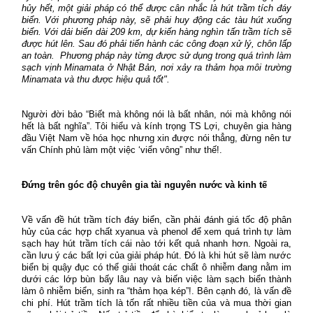
hủy hết, một giải pháp có thể được cân nhắc là hút trầm tích đáy
biển. Với phương pháp này, sẽ phải huy động các tàu hút xuống
biển. Với dải biển dài 209 km, dự kiến hàng nghìn tấn trầm tích sẽ
được hút lên. Sau đó phải tiến hành các công đoạn xử lý, chôn lấp
an toàn.
Phương pháp này từng được sử dụng trong quá trình làm
sạch vịnh Minamata ở Nhật Bản, nơi xảy ra thảm họa môi trường
Minamata và thu được hiệu quả tốt".
Người đời bảo “Biết mà không nói là bất nhân, nói mà không nói
hết là bất nghĩa”. Tôi hiểu và kính trọng TS Lợi, chuyên gia hàng
đầu Việt Nam về hóa học nhưng xin được nói thẳng, đừng nên tư
vấn Chính phủ làm một việc ‘viển vông” như thế!.
Đứng trên góc độ chuyên gia tài nguyên nước và kinh tế
Về vấn đề hút trầm tích đáy biển, cần phải đánh giá tốc độ phân
hủy của các hợp chất xyanua và phenol để xem quá trình tự làm
sạch hay hút trầm tích cái nào tới kết quả nhanh hơn. Ngoài ra,
cần lưu ý các bất lợi của giải pháp hút. Đó là khi hút sẽ làm nước
biển bị quậy đục có thể giải thoát các chất ô nhiễm đang nằm im
dưới các lớp bùn bấy lâu nay và biến việc làm sạch biển thành
làm ô nhiễm biển, sinh ra “thảm họa kép”!. Bên cạnh đó, là vấn đề
chi phí. Hút trầm tích là tốn rất nhiều tiền của và mua thời gian