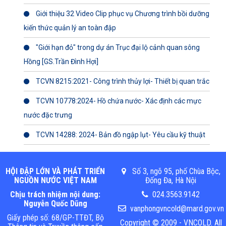
Giới thiệu 32 Video Clip phục vụ Chương trình bồi dưỡng
kiến thức quản lý an toàn đập
"Giới hạn đỏ" trong dự án Trục đại lộ cảnh quan sông
Hồng [GS.Trần Đình Hợi]
TCVN 8215:2021- Công trình thủy lợi- Thiết bị quan trắc
TCVN 10778:2024- Hồ chứa nước- Xác định các mực
nước đặc trưng
TCVN 14288: 2024- Bản đồ ngập lụt- Yêu cầu kỹ thuật
HỘI ĐẬP LỚN VÀ PHÁT TRIỂN
Số 3, ngõ 95, phố Chùa Bộc,
NGUỒN NƯỚC VIỆT NAM
Đống Đa, Hà Nội
Chịu trách nhiệm nội dung:
024.3563.9142
Nguyễn Quốc Dũng
vanphongvncold@mard.gov.vn
Giấy phép số: 68/GP-TTĐT, Bộ
Copyright © 2009 - VNCOLD. All