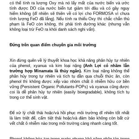
có thể tính ra lượng Oxy mà nó lấy mất của nước biển và ước
tính được DO của nước biển tụt giảm tới đâu và có gây nguy
hiểm không (dĩ nhiên sẽ thiên về có lợi cho FORMOSA vì chưa
tính lượng FeO đã lắng). Nếu tính ra thiếu Oxy thì chắc chắn thủ
phạm là FeO còn không, thì phải tính đường khác (nhưng vẫn
không loại trừ FeO ra khỏi danh sách nghi vấn).
Đứng trên quan điểm chuyên gia môi trường
Xin đừng quên về lý thuyết khoa học khả năng phân hủy tự nhiên
của phenol, xyanua và kim loại nặng
(Anh Lợi có nhầm lẫn
trường hợp Minamata là thủy ngân).
Kim loại nặng không thể
phân hủy trong tự nhiên và tích tụ dần qua chuỗi thức ăn, còn
phenol thì không được xếp vào nhóm chất ô nhiễm hữu cơ bền
vững (Persistent Organic Pollutants-POPs) và xyanua cũng được
coi là dễ phân hủy tự nhiên (easily bioegradable), không tích tụ
trong cơ thể sinh vật.
Để xử lý chất thải hoặc/và hồi phục môi trường dĩ nhiên tốt nhất
là làm triệt để, cấm tiệt thải hoặc/và đảm bảo không còn bất cứ
vết chất ô nhiễm nào trong môi trường càng nhanh càng tốt.
Phenol không hòa tan trong nước nhưng khả năng phân tán trong