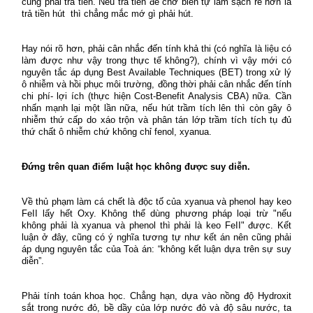
cũng phải trả tiền. Nếu trả tiền để chờ biển tự làm sạch rẻ hơn là
trả tiền hút
thì chẳng mắc mớ gì phải hút.
Hay nói rõ hơn, phải cân nhắc đến tính khả thi (có nghĩa là liệu có
làm được như vậy trong thực tế không?), chính vì vậy mới có
nguyên tắc áp dụng Best Available Techniques (BET) trong xử lý
ô nhiễm và hồi phục môi trường, đồng thời phải cân nhắc đến tính
chi phí- lợi ích (thực hiện Cost-Benefit Analysis CBA) nữa. Cần
nhấn mạnh lại một lần nữa, nếu hút trầm tích lên thì còn gây ô
nhiễm thứ cấp do xáo trộn và phân tán lớp trầm tích tích tụ đủ
thứ chất ô nhiễm chứ không chỉ fenol, xyanua.
Đứng trên quan điểm luật học không được suy diễn.
Về thủ phạm làm cá chết là độc tố của xyanua và phenol hay keo
FeII lấy hết Oxy. Không thể dùng phương pháp loại trừ "nếu
không phải là xyanua và phenol thì phải là keo FeII" được. Kết
luận ở đây, cũng có ý nghĩa tương tự như kết án nên cũng phải
áp dụng nguyên tắc của Toà án: “không kết luận dựa trên sự suy
diễn”.
Phải tính toán khoa học. Chẳng hạn, dựa vào nồng độ Hydroxit
sắt trong nước đỏ, bề dầy của lớp nước đỏ và độ sâu nước, ta