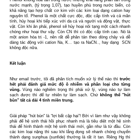
nước mạnh, (tỷ trọng 1,07), tạo huyền phù trong nước biển, có
khả năng tạo hợp chất cơ kim với các kim loại dạng cation hay
nguyên tố. Phenol là một chất cực độc, độc cấp tính và cả mãn
tính, hủy hoại khi tiếp xúc với da cá và người và động vật, thực
vật. Còn khi ăn phải, phenol sẽ hủy hoại nôi tạng một cách nhanh
chóng như hoại thư vậy. Còn CN thì có độc cấp tính cao. Nó là
một anion hóa trị -1, nên rất dễ phân tán theo dòng chảy và dễ
dàng tác động với cation Na, K... tạo ra NaCN.., hay dạng
SCN
không độc nữa.
Kết luận
Như email trước, tôi đã phân tích muốn xử lý thế nào thì
trước
hết phải đánh giá mức độ ô nhiễm và phân loại cho từng
vùng.
Vùng nào nghiêm trọng thì phải xử lý, vùng nào tự làm
sạch được thì để tự nhiên tự làm sạch. Chứ
không thể "hút
bùn" tất cả dải 4 tỉnh miền trung.
Giải pháp "hút bùn" là “lợi bất cập hại”! Bởi vì làm như vậy không
phải để hệ sinh thái hồi phục nhanh mà là tiêu diệt một hệ sinh
thái để hình thành một hệ sinh thái mới, gần như là từ đầu. Còn
các kim loại nặng thì sau khi lắng đọng sẽ nhanh chóng chuyển
thành dạng sunphua (sunfide) thường là rất ít tan. Riêng Hg thì