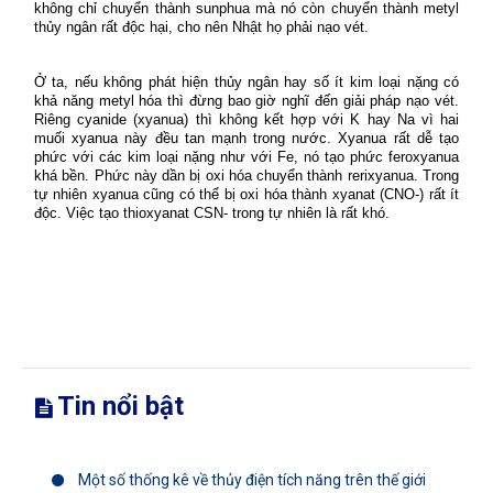
không chỉ chuyển thành sunphua mà nó còn chuyển thành metyl
thủy ngân rất độc hại, cho nên Nhật họ phải nạo vét.
Ở ta, nếu không phát hiện thủy ngân hay số ít kim loại nặng có
khả năng metyl hóa thì đừng bao giờ nghĩ đến giải pháp nạo vét.
Riêng cyanide (xyanua) thì không kết hợp với K hay Na vì hai
muối xyanua này đều tan mạnh trong nước. Xyanua rất dễ tạo
phức với các kim loại nặng như với Fe, nó tạo phức feroxyanua
khá bền. Phức này dần bị oxi hóa chuyển thành rerixyanua. Trong
tự nhiên xyanua cũng có thể bị oxi hóa thành xyanat (CNO-) rất ít
độc. Việc tạo thioxyanat CSN- trong tự nhiên là rất khó.
Tin nổi bật
Một số thống kê về thủy điện tích năng trên thế giới