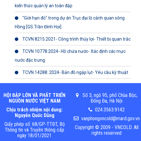
kiến thức quản lý an toàn đập
"Giới hạn đỏ" trong dự án Trục đại lộ cảnh quan sông
Hồng [GS.Trần Đình Hợi]
TCVN 8215:2021- Công trình thủy lợi- Thiết bị quan trắc
TCVN 10778:2024- Hồ chứa nước- Xác định các mực
nước đặc trưng
TCVN 14288: 2024- Bản đồ ngập lụt- Yêu cầu kỹ thuật
HỘI ĐẬP LỚN VÀ PHÁT TRIỂN
Số 3, ngõ 95, phố Chùa Bộc,
NGUỒN NƯỚC VIỆT NAM
Đống Đa, Hà Nội
Chịu trách nhiệm nội dung:
024.3563.9142
Nguyễn Quốc Dũng
vanphongvncold@mard.gov.vn
Giấy phép số: 68/GP-TTĐT, Bộ
Copyright © 2009 - VNCOLD. All
Thông tin và Truyền thông cấp
rights reserved
ngày 18/01/2021