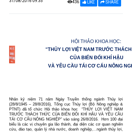
31/08/2016 09:35
436
LIKE
SHARE
HỘI THẢO KHOA HỌC:
“THỦY LỢI VIỆT NAM TRƯỚC THÁC
CỦA BIẾN ĐỔI KHÍ HẬU
VÀ YÊU CẦU TÁI CƠ CẤU NÔNG NG
Nhân kỷ niệm 71 năm Ngày Truyền thống ngành Thủy lợi
(28/8/1945 – 28/8/2016),
Tổng cục Thủy lợi (Bộ Nông nghiệp &
PTNT) đã tổ chức Hội thảo khoa học
“THỦY LỢI VIỆT NAM
TRƯỚC THÁCH THỨC CỦA BIẾN ĐỔI KHÍ HẬU VÀ YÊU CẦU
TÁI CƠ CẤU NÔNG NGHIỆP” vào sáng 26/8/2016.
Hơn 100
đại
biểu là các vị chuyên gia lão thành, đại diện các cơ quan nghiên
cứu, đào tạo, quản lý nhà nước, doanh nghiệp,…ngành thủy lợi,