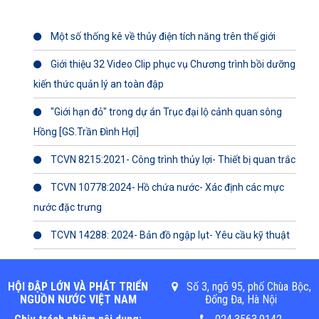
Một số thống kê về thủy điện tích năng trên thế giới
Giới thiệu 32 Video Clip phục vụ Chương trình bồi dưỡng
kiến thức quản lý an toàn đập
"Giới hạn đỏ" trong dự án Trục đại lộ cảnh quan sông
Hồng [GS.Trần Đình Hợi]
TCVN 8215:2021- Công trình thủy lợi- Thiết bị quan trắc
TCVN 10778:2024- Hồ chứa nước- Xác định các mực
nước đặc trưng
TCVN 14288: 2024- Bản đồ ngập lụt- Yêu cầu kỹ thuật
HỘI ĐẬP LỚN VÀ PHÁT TRIỂN
Số 3, ngõ 95, phố Chùa Bộc,
NGUỒN NƯỚC VIỆT NAM
Đống Đa, Hà Nội