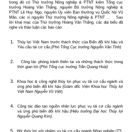
trong đó có Thứ trưởng Nông nghiệp & PTNT kiêm Tổng cục
trưởng Hoàng Văn Thắng, nguyên Bộ trưởng Nông nghiệp &
PTNT Lê Huy Ngọ, nguyên Ủy viên Ban thường vụ Quốc hội Vũ
Mão, các vị nguyên Thứ trưởng Nông nghiệp & PTNT …
. Sau
lời khai mạc của Thứ trưởng Hoàng Văn Thắng, các đại biểu đã
nghe và thảo luận các báo cáo:
1.
Thủy lợi Việt Nam trước thách thức của Biến đổi khí hậu và
Yêu cầu tái cơ cấu.
(Phó Tổng Cục trưởng Nguyễn Văn Tỉnh)
2.
Công tác phòng tránh thiên tai và những thách thức trong
thời gian tới.(
Phó Tổng cục trưởng Trần Quang Hoài)
3.
Khoa học & công nghệ thủy lợi phục vụ tái cơ cấu ngành và
ứng phó biến đổi khí hậu
(
Giám đốc Viện Khoa học Thủy lợi
Việt Nam Nguyễn Vũ Việt
)
4.
Công tác đào tạo nguồn nhân lực phục vụ tái cơ cấu ngành
và ứng phó biến đổi khí hậu
(Hiệu trưởng Đại học Thủy lợi
Nguyễn Quang Kim)
.
5.
Hội thủy lợi với nhiệm vụ tái cơ cấu ngành Nông nghiệp (
TS.