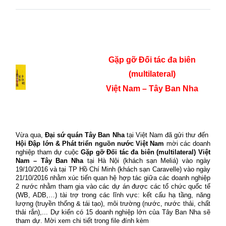
Gặp gỡ Đối tác đa biên
(multilateral)
Việt Nam – Tây Ban Nha
Vừa qua,
Đại sứ quán Tây Ban Nha
tại Việt Nam đã gửi thư đến
Hội Đập lớn & Phát triển nguồn nước Việt Nam
mời các doanh
nghiệp tham dự cuộc
Gặp gỡ Đối tác đa biên (multilateral) Việt
Nam – Tây Ban Nha
tại Hà Nội (khách sạn Meliá) vào ngày
19/10/2016 và tại TP Hồ Chí Minh (khách sạn Caravelle) vào ngày
21/10/2016 nhằm xúc tiến quan hệ hợp tác giữa các doanh nghiệp
2 nước nhằm tham gia vào các dự án được các tổ chức quốc tế
(WB, ADB,…) tài trợ trong các lĩnh vực: kết cấu hạ tầng, năng
lượng (truyền thống & tái tạo), môi trường (nước, nước thải, chất
thải rắn),... Dự kiến có 15 doanh nghiệp lớn của Tây Ban Nha sẽ
tham dự. Mời xem chi tiết trong file đính kèm