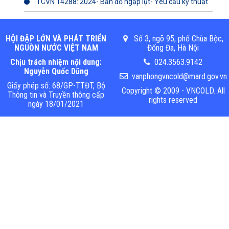
TCVN 14288: 2024- Bản đồ ngập lụt- Yêu cầu kỹ thuật
HỘI ĐẬP LỚN VÀ PHÁT TRIỂN
Số 3, ngõ 95, phố Chùa Bộc,
NGUỒN NƯỚC VIỆT NAM
Đống Đa, Hà Nội
Chịu trách nhiệm nội dung:
024.3563.9142
Nguyễn Quốc Dũng
vanphongvncold@mard.gov.vn
Giấy phép số: 68/GP-TTĐT, Bộ
Copyright © 2009 - VNCOLD. All
Thông tin và Truyền thông cấp
rights reserved
ngày 18/01/2021