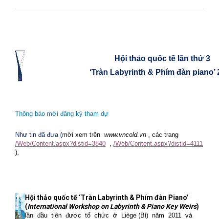
Hội thảo quốc tế lần thứ 3
‘Tràn Labyrinth & Phím đàn piano’
Thông báo mời đăng ký tham dự
Như tin đã đưa
(
mời xem trên
www.vncold.vn
, các trang
/Web/Content.aspx?distid=3840
,
/Web/Content.aspx?distid=4111
),
Hội thảo quốc tế ‘Tràn Labyrinth & Phím đàn Piano’
(
International Workshop on Labyrinth & Piano Key Weirs
)
lần
đầu
tiên
được
tổ
chức
ở
Liège (Bỉ)
năm
2011
và