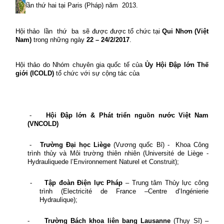
lần thứ hai tại Paris (Pháp) năm
2013.
Hội thảo
lần
thứ
ba
sẽ được được tổ chức tại
Qui Nhơn (Việt
Nam)
trong những ngày
22 – 24/2/2017
.
Hội thảo do Nhóm chuyên gia quốc tế của
Ủy Hội Đập lớn Thế
giới (ICOLD)
tổ chức với sự cộng tác của
-
Hội Đập lớn & Phát triển nguồn nước Việt Nam
(VNCOLD)
-
Trường Đại học Liège
(Vương quốc Bỉ) -
Khoa Công
trình thủy và Môi trường thiên nhiên (Université de Liège -
Hydrauliquede l’Environnement Naturel et Construit);
-
Tập đoàn Điện lực Pháp
– Trung tâm Thủy lực công
trình (Electricité de France –Centre d’Ingénierie
Hydraulique);
-
Trường Bách khoa liên bang Lausanne
(Thụy Sĩ) –