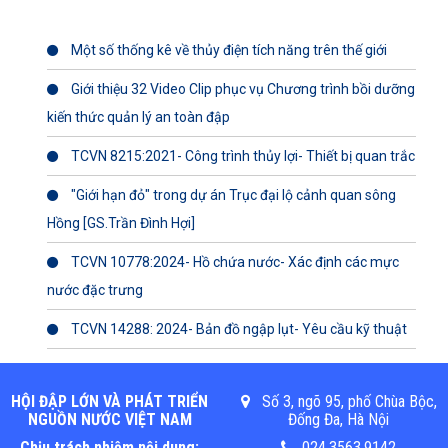
Một số thống kê về thủy điện tích năng trên thế giới
Giới thiệu 32 Video Clip phục vụ Chương trình bồi dưỡng
kiến thức quản lý an toàn đập
TCVN 8215:2021- Công trình thủy lợi- Thiết bị quan trắc
"Giới hạn đỏ" trong dự án Trục đại lộ cảnh quan sông
Hồng [GS.Trần Đình Hợi]
TCVN 10778:2024- Hồ chứa nước- Xác định các mực
nước đặc trưng
TCVN 14288: 2024- Bản đồ ngập lụt- Yêu cầu kỹ thuật
HỘI ĐẬP LỚN VÀ PHÁT TRIỂN
Số 3, ngõ 95, phố Chùa Bộc,
NGUỒN NƯỚC VIỆT NAM
Đống Đa, Hà Nội
Chịu trách nhiệm nội dung:
024.3563.9142