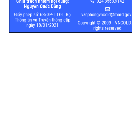
Chịu trách nhiệm nội dung:
024.3563.9142
Nguyễn Quốc Dũng
Giấy phép số: 68/GP-TTĐT, Bộ
vanphongvncold@mard.gov.
Thông tin và Truyền thông cấp
Copyright © 2009 - VNCOLD. 
ngày 18/01/2021
rights reserved