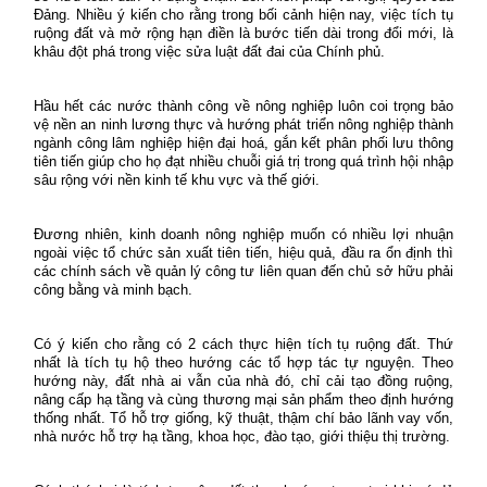
Đảng. Nhiều ý kiến cho rằng trong bối cảnh hiện nay, việc tích tụ
ruộng đất và mở rộng hạn điền là bước tiến dài trong đổi mới, là
khâu đột phá trong việc sửa luật đất đai của Chính phủ.
Hầu hết các nước thành công về nông nghiệp luôn coi trọng bảo
vệ nền an ninh lương thực và hướng phát triển nông nghiệp thành
ngành công lâm nghiệp hiện đại hoá, gắn kết phân phối lưu thông
tiên tiến giúp cho họ đạt nhiều chuỗi giá trị trong quá trình hội nhập
sâu rộng với nền kinh tế khu vực và thế giới.
Đương nhiên, kinh doanh nông nghiệp muốn có nhiều lợi nhuận
ngoài việc tổ chức sản xuất tiên tiến, hiệu quả, đầu ra ổn định thì
các chính sách về quản lý công tư liên quan đến chủ sở hữu phải
công bằng và minh bạch.
Có ý kiến cho rằng có 2 cách thực hiện tích tụ ruộng đất. Thứ
nhất là tích tụ hộ theo hướng các tổ hợp tác tự nguyện. Theo
hướng này, đất nhà ai vẫn của nhà đó, chỉ cải tạo đồng ruộng,
nâng cấp hạ tầng và cùng thương mại sản phẩm theo định hướng
thống nhất. Tổ hỗ trợ giống, kỹ thuật, thậm chí bảo lãnh vay vốn,
nhà nước hỗ trợ hạ tầng, khoa học, đào tạo, giới thiệu thị trường.