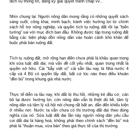
dịch vụ thông tin, đăng ký giải quyết tranh chấp vv...
Nhìn chung lại: Người nông dân mong rằng có những quyết sách
sáng suốt, công khai, minh bạch, tránh việc hưởng lợi từ chính
sách hỗ trợ nông nghiệp, và quyền tích tụ ruộng đất rồi lại “biến
tướng” sai với mục đích ban đầu. Không được tập trung ruộng đất
bằng các biện pháp dồn nông dân vào hoàn cảnh khó khăn để
buộc phải bán ruộng đất.
Tích tụ ruộng đất, mở rộng hạn điền chưa phải là khâu quan trọng
khi sửa luật đất đai, mà vấn đề cốt yếu nhất, quan trọng nhất là
quyền sở hữu. Cái "bẫy việt vị" cài sẵn lâu nay là Nhà nước 4
cấp và 4 Bộ có quyền lấy đất, bất cứ lúc nào theo điều khoản
“đền bù” trong khung giá nhà nước.
Thực tế diễn ra lâu nay, khi đất bị thu hồi, những kẻ đầu cơ, cán
bộ lại được hưởng lợi, còn nông dân vẫn bị thiệt đủ bề, tâm lý
nông dân và tâm lý xã hội nói chung rất bất an, dẫn đến khiếu kiện
ở nhiều nơi. Nước ta vẫn chưa có thị trường đất đai theo đúng
nghĩa của nó. Sửa luật đất đai lần này người nông dân yêu cầu
coi đất đai là hàng hoá, không phải theo chính sách “đền bù” mà
phải là “thuận mua, vừa bán” theo giá thực tế của thị trường.