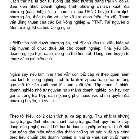
Cách thứ hai là tích tụ ruộng đất theo hướng trang trại khi có đủ
điều kiện như: Doanh nghiệp trình phương án sản xuất, địa
phương (cấp tỉnh) có sự tham gia của UBND huyện thẩm định
phương án, thỏa thuận với các xã lựa chọn (nếu liên xã). Tham
vấn đồng thuận của các Bộ Nông nghiệp & PTNT, Tài nguyên &
Môi trường, Khoa học Công nghệ.
UBND tỉnh phê duyệt phương án, chỉ rõ chủ đầu tư, điều kiện và
cấp huyện tổ chức thuê đất cho doanh nghiệp. Phải yêu cầu
doanh nghiệp trực canh, song có thể liên kết. Hàng năm huyện tổ
chức đánh giá hiệu quả.
Ngẫm suy nếu làm như trên vẫn còn bất cập vì theo quan niệm
của kinh tế nông nghiệp: tích tụ là đơn vị của trang trại tự tăng
quy mô từ sản xuất nhỏ lên sản xuất lớn. Tập trung là nhiều
doanh nghiệp nhỏ tự nguyện hợp thành doanh nghiệp lớn hay còn
gọi là trang trại hợp danh (không phụ thuộc vào chính quyền địa
phương huyện, xã vv…).
Theo tôi hiểu, có 2 cách tích tụ và tập trung. Thứ nhất là những
trang trại gia đình nhỏ trở thành trang trại gia đình quy mô lớn, áp
dụng công nghệ cao. Thứ hai là doanh nghiệp đứng ra thuê đất
của nông dân biến nông dân thành những hộ sản xuất gia công
theo tiêu chuẩn cho doanh nghiệp ở những khâu sản xuất mang