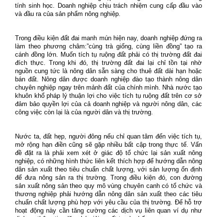
tính sinh học. Doanh nghiệp chịu trách nhiệm cung cấp đầu vào
và đầu ra của sản phẩm nông nghiệp.
Trong điều kiện đất đai manh mún hiện nay, doanh nghiệp đứng ra
làm theo phương châm:”cùng trà giống, cùng liền đồng” tạo ra
cánh đồng lớn. Muốn tích tụ ruộng đất phải có thị trường đất đai
đích thực. Trong khi đó, thị trường đất đai lại chỉ tồn tại nhờ
nguồn cung tức là nông dân sẵn sàng cho thuê đất dài hạn hoặc
bán đất. Nông dân được doanh nghiệp đào tạo thành nông dân
chuyên nghiệp ngay trên mảnh đất của chính mình. Nhà nước tạo
khuôn khổ pháp lý thuận lợi cho việc tích tụ ruộng đất trên cơ sở
đảm bảo quyền lợi của cả doanh nghiệp và người nông dân,
các
công việc còn lại là của người dân và thị trường.
Nước ta, đất hẹp, người đông nếu chỉ quan tâm đến việc tích tụ,
mở rộng hạn điền cũng sẽ gặp nhiều bất cập trong thực tế. Vấn
đề đặt ra là phải xem xét ở giác độ tổ chức lại sản xuất nông
nghiệp, có những hình thức liên kết thích hợp để hướng dẫn nông
dân sản xuất theo tiêu chuẩn chất lượng, với sản lượng ổn định
để đưa nông sản ra thị trường. Trong điều kiện đó, con đường
sản xuất nông sản theo quy mô vùng chuyên canh có tổ chức và
thương nghiệp phải hướng dẫn nông dân sản xuất theo các tiêu
chuẩn chất lượng phù hợp với yêu cầu của thị trường.
Để hỗ trợ
hoạt động này cần tăng cường các dịch vụ liên quan ví dụ như