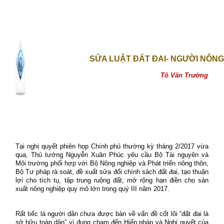
SỬA LUẬT ĐẤT ĐAI- NGƯỜI NÔNG
Tô Văn Trường
Tại nghị quyết phiên họp Chính phủ thường kỳ tháng 2/2017 vừa
qua, Thủ tướng Nguyễn Xuân Phúc yêu cầu Bộ Tài nguyên và
Môi trường phối hợp với Bộ Nông nghiệp và Phát triển nông thôn,
Bộ Tư pháp rà soát, đề xuất sửa đổi chính sách đất đai, tạo thuận
lợi cho tích tụ, tập trung ruộng đất, mở rộng hạn điền cho sản
xuất nông nghiệp quy mô lớn trong quý III năm 2017.
Rất tiếc là người dân chưa được bàn về vấn đề cốt lõi “đất đai là
sở hữu toàn dân” vì đụng chạm đến Hiến pháp và Nghị quyết của