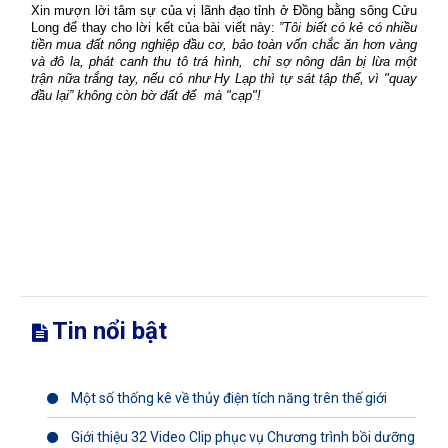
Xin mượn lời tâm sự của vị lãnh đạo tỉnh ở Đồng bằng sông Cửu
Long để thay cho lời kết của bài viết này:
”Tôi biết có kẻ có nhiều
tiền mua đất nông nghiệp đầu cơ, bảo toàn vốn chắc ăn hơn vàng
và đô la, phát canh thu tô trá hình,
chỉ sợ nông dân bị lừa một
trận nữa trắng tay, nếu có như Hy Lạp thì tự sát tập thể, vì "quay
đầu lại” không còn bờ đất để
mà "cạp"!
Tin nổi bật
Một số thống kê về thủy điện tích năng trên thế giới
Giới thiệu 32 Video Clip phục vụ Chương trình bồi dưỡng