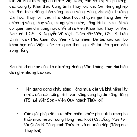
lớn và Phát triển Nguồn nước Việt Nam; các đơn vị địa phương,
các Công ty Khai thác Công trình Thủy lợi, các Sở Nông nghiệp
và Phát triển Nông thôn vùng hạ du sông Hồng; đại diện Trường
Đại học Thủy lợi; các nhà khoa học, chuyên gia hàng đầu về
chỉnh trị sông, thủy văn, tài nguyên nước, công trình... và một số
cơ quan báo chí trong nước.
Về phía Viện Khoa học Thủy lợi Việt
Nam có PGS.TS. Nguyễn Vũ Việt - Giám đốc Viện; GS.TS. Trần
Đình Hòa - Phó Giám đốc Viện - Chủ nhiệm Đề tài; các cán bộ
khoa học của Viện; các cơ quan tham gia đề tài liên quan đến
sông Hồng.
Sau lời khai mạc của Thứ trưởng Hoàng Văn Thắng, các đại biểu
dã nghe những báo cáo.
·
Hiện trạng dòng chảy sông Hồng
mùa kiệt và khả năng lấy
nước của các công trình ven sông vùng
hạ du sông Hồng
(TS.
Lê Viết Sơn
- Viện Quy hoạch Thủy lợi)
·
Các giải pháp đã thực hiện nhằm khức phục tình trạng hạ
thấp mức nước
sông Hồng mùa kiệt (KS.
Đồng Văn Tự
-
Vụ Quản lý Công trình Thủy lợi và an toàn đập (Tổng cục
Thủy lợi))