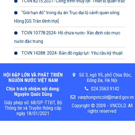
TCVN 8215:2021- Công trình thủy lợi- Thiết bị quan trắc
"Giới hạn đỏ" trong dự án Trục đại lộ cảnh quan sông
Hồng [GS.Trần Đình Hợi]
TCVN 10778:2024- Hồ chứa nước- Xác định các mực
nước đặc trưng
TCVN 14288: 2024- Bản đồ ngập lụt- Yêu cầu kỹ thuật
HỘI ĐẬP LỚN VÀ PHÁT TRIỂN
Số 3, ngõ 95, phố Chùa Bộc,
NGUỒN NƯỚC VIỆT NAM
Đống Đa, Hà Nội
Chịu trách nhiệm nội dung:
024.3563.9142
Nguyễn Quốc Dũng
vanphongvncold@mard.gov.vn
Giấy phép số: 68/GP-TTĐT, Bộ
Copyright © 2009 - VNCOLD. All
Thông tin và Truyền thông cấp
rights reserved
ngày 18/01/2021