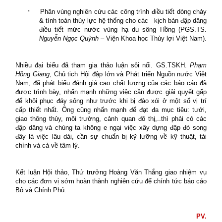
·
Phân vùng nghiên cứu các công trình điều tiết dòng chảy
& tính toán thủy lực hệ thống cho các
kịch bản đập dâng
điều tiết mức nước vùng hạ du
sông Hồng (PGS.TS.
Nguyễn Ngọc Quỳnh
– Viện Khoa học Thủy lợi Việt Nam).
Nhiều đại biểu đã tham gia thảo luận sôi nổi.
GS.TSKH.
Phạm
Hồng Giang
, Chủ tịch Hội đập lớn và Phát triển Nguồn nước Việt
Nam, đã phát biểu đánh giá cao chất lượng của các báo cáo đã
được trình bày, nhấn mạnh những việc cần được giải quyết gấp
để khôi phục đáy sông như trước khi bị đào xói ở một số vị trí
cấp thiết nhất. Ông cũng nhấn mạnh để đạt đa mục tiêu: tưới,
giao thông thủy, môi trường, cảnh quan đô thị,..thì phải có các
đập dâng và chúng ta không e ngại việc xây dựng đập đó song
đây là việc lâu dài, cần sự chuẩn bị kỹ lưỡng về kỹ thuật, tài
chính và cả về tâm lý.
Kết luận Hội thảo, Thứ trưởng Hoàng Văn Thắng giao nhiệm vụ
cho các đơn vị sớm hoàn thành nghiên cứu để chính tức báo cáo
Bộ và Chính Phủ.
PV.