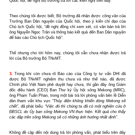
Quốc hội, đề nghị Bộ trưởng trả lời các kiến nghị trên đây.
Theo chúng tôi được biết, Bộ trưởng đã nhận được công văn của
Trưởng Ban Dân nguyện của Quốc hội, theo ý kiến chỉ đạo của
Chủ tịch Quốc hội, “đề nghị đồng chí xem xét, có văn bản trả lời
ông Nguyễn Ngọc Trân và thông báo kết quả đến Ban Dân nguyện
để báo cáo Chủ tịch Quốc hội”.
Thế nhưng cho tới hôm nay, chúng tôi vẫn chưa nhận được trả
lời của Bộ trưởng Bộ TNvMT.
3.
Trong khi còn chưa rõ Báo cáo của Công ty tư vấn DHI đã
được Bộ TNvMT nghiệm thu chưa và như thế nào, đã được
Chính phủ Việt Nam phê duyệt hay chưa, thì gần đây ông Giám
đốc điều hành (CEO) Ban Thư ký Ủy hội sông Mekong (MRC),
ông Phạm Tuấn Phan, trong một bài trả lời phỏng vấn bên lề
Diễn
đàn tham vấn khu vực
“Thủy điện không khiến dòng Mekong sẽ
chết”
, đã phát biểu:
“
Việc đó thì chúng ta đã có một nghiên cứu ở
ĐBSCL do Ủy ban sông Mekong VN thực hiện. Kết quả cho thấy
các đập trên sông Mekong sẽ có những ảnh hưởng nhất định”.
Không đề cập đến nội dung trả lời phỏng vấn, phát biểu trên đây