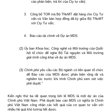
cáo phản biện, trả lời của Cty tư vấn)
3.
Công bố TOR mà Bộ TNvMT đặt hàng cho Cty Tư
vấn và Văn bản hợp đồng đã ký giữa Bộ TNvMT
với Cty Tư vấn;
4.
Báo cáo tài chính về Dự án MDS.
(2)
Ủy ban Khoa học, Công nghệ và Môi trường của Quốc
hội
tổ chức để nghe Bộ Tài nguyên và Môi trường
giải trình công khai
về dự án MDS.
(3)
Chính phủ
yêu cầu các Bộ ngành có liên quan tổ chức
để Báo cáo của MDS được phản biện rộng rãi và
nghiêm túc trước khi trình Chính phủ xem xét việc
phê duyệt.”
Kiến nghị thứ ba rất quan trọng bởi lẽ
MDS là một dự án của
Chính phủ Việt Nam. Phê duyệt báo cáo MDS có nghĩa là Chính
phủ Việt Nam công nhận các kết quả của cơ quan tư vấn với
nhiều hệ quả khó lường hết được.