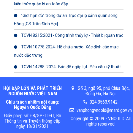
kiến thức quản lý an toàn đập
"Giới hạn đỏ" trong dự án Trục đại lộ cảnh quan sông
Hồng [GS.Trần Đình Hợi]
TCVN 8215:2021- Công trình thủy lợi- Thiết bị quan trắc
TCVN 10778:2024- Hồ chứa nước- Xác định các mực
nước đặc trưng
TCVN 14288: 2024- Bản đồ ngập lụt- Yêu cầu kỹ thuật
HỘI ĐẬP LỚN VÀ PHÁT TRIỂN
Số 3, ngõ 95, phố Chùa Bộc,
NGUỒN NƯỚC VIỆT NAM
Đống Đa, Hà Nội
Chịu trách nhiệm nội dung:
024.3563.9142
Nguyễn Quốc Dũng
vanphongvncold@mard.gov.vn
Giấy phép số: 68/GP-TTĐT, Bộ
Copyright © 2009 - VNCOLD. All
Thông tin và Truyền thông cấp
rights reserved
ngày 18/01/2021