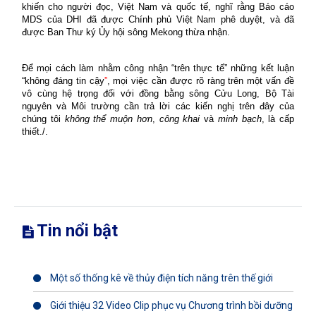
khiến cho người đọc, Việt Nam và quốc tế, nghĩ rằng Báo cáo
MDS của DHI đã được Chính phủ Việt Nam phê duyệt, và đã
được Ban Thư ký Ủy hội sông Mekong thừa nhận.
Để mọi cách làm nhằm công nhận “trên thực tế” những kết luận
“không đáng tin cậy
”
, mọi việc cần được rõ ràng trên một vấn đề
vô cùng hệ trọng đối với đồng bằng sông Cửu Long, Bộ Tài
nguyên và Môi trường cần trả lời các kiến nghị trên đây của
chúng tôi
không thể muộn hơn
,
công khai
và
minh bạch
, là cấp
thiết./.
Tin nổi bật
Một số thống kê về thủy điện tích năng trên thế giới
Giới thiệu 32 Video Clip phục vụ Chương trình bồi dưỡng