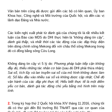
Văn bản trên cũng đã được gửi đến
các bộ có liên quan, Ủy ban
Khoa học, Công nghệ và Môi trường của Quốc hội, và đến các vị
lãnh đạo Đảng và Nhà nước.
Các kiến nghị xuất phát từ đánh giá của chúng tôi là rất nhiều kết
luận của Báo cáo MDS do DHI thực hiện là “
không đáng tin cậy
”,
đánh giá thấp
, và
nhất thời
các tác động của các đập thủy điện
trên dòng chính sông Mekong đối với châu thổ sông Mekong trong
đó có đồng bằng sông Cửu Long.
Không đáng tin cậy vì 5 lý do:
Phương pháp luận tiếp cận
không
đầy đủ, thiếu những tác nhân cơ bản
(sau đó DHI phải thừa nhận)
;
Sai số, tích lũy và lan truyền sai số của mô hình không được làm
rõ; Số liệu đầu vào
nhiều sai số và không được cập nhật; Chế độ
vận hành của các đập
phi
thực tế; Hiểu biết thực tế
là một điểm
yếu cơ bản, đánh giá tác động chủ yếu bằng mô hình trên máy
tính.
2.
Trong kỳ họp thứ 2 Quốc hội khóa XIV tháng 11.2016, chúng tôi
đã có thư gửi đến Bộ trưởng Bộ TNvMT qua các cơ quan của