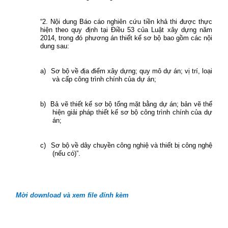
“2. Nội dung Báo cáo nghiên cứu tiền khả thi được thực
hiện theo quy định tại Điều 53 của Luật xây dựng năm
2014, trong đó phương án thiết kế sơ bộ bao gồm các nội
dung sau:
a)
Sơ bộ về địa điểm xây dựng; quy mô dự án; vị trí, loại
và cấp công trình chính của dự án;
b)
Bả vẽ thiết kế sơ bộ tổng mặt bằng dự án; bản vẽ thể
hiện giải pháp thiết kế sơ bộ công trình chính của dự
án;
c)
Sơ bộ về dây chuyền công nghiệ và thiết bị công nghệ
(nếu có)”.
Mời download và xem file đính kèm