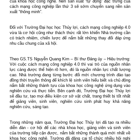
của khoa học công nghệ. Nền sản xuất “tự động” đặc trưng của
cách mạng công nghiệp lần thứ 3 sẽ sớm chuyển sang nền sản
xuất “thông minh”.
Đối với Trường Đại học học Thủy lợi, cách mạng công nghiệp 4.0
vừa là cơ hội cũng như thách thức rất lớn khiến Nhà trường cần
có trách nhiệm, chiến lược để nắm bắt những thay đổi đáp ứng
nhu cầu chung của xã hội.
Theo GS.TS Nguyễn Quang Kim – Bí thư Đảng ủy – Hiệu trưởng:
Với cuộc cách mạng công nghiệp 4.0 thì vai trò của nguồn nhân
lực càng được thể hiện rõ hơn, đó là nguồn nhân lực chất lượng
cao. Nhà trường đang từng bước đổi mới chương trình đào tạo
đồng thời truyền thông để khích lệ sinh viên hiểu biết và chủ động
nắm bắt những thành tựu của khoa học công nghệ ứng dụng vào
nghiên cứu và thực tiễn. Bên cạnh đó, Trường Đại học Thủy lợi
sẽ đầu tư, tạo mọi điều kiện cơ sở vật chất, trang thiết bị tốt nhất
để giảng viên, sinh viên, nghiên cứu sinh phát huy khả năng
nghiên cứu, sáng tạo.
Trong những năm qua, Trường Đại học Thủy lợi đã tạo ra nhiều
diễn đàn - cơ hội để các nhà khoa học, giảng viên và sinh viên
của trường tiếp cận được, nắm bắt những thành quả mới nhất về
khoa học công nghệ. Trường đã đăng cai tổ chức nhiều hội nghị