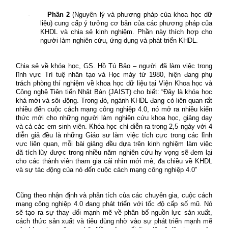
-
Phần 2
(Nguyên lý và phương pháp của khoa học dữ
liệu) cung cấp ý tưởng cơ bản của các phương pháp của
KHDL và chia sẻ kinh nghiệm. Phần này thích hợp cho
người làm nghiên cứu, ứng dụng và phát triển KHDL.
Chia sẻ về khóa học, GS. Hồ Tú Bảo – người đã làm việc trong
lĩnh vực Trí tuệ nhân tạo và Học máy từ 1980, hiện đang phụ
trách phòng thí nghiệm về khoa học dữ liệu tại Viện Khoa học và
Công nghệ Tiên tiến Nhật Bản (JAIST) cho biết: “Đây là khóa học
khá mới và sôi động. Trong đó, ngành KHDL đang có liên quan rất
nhiều đến cuộc cách mạng công nghiệp 4.0, nó mở ra nhiều kiến
thức mới cho những người làm nghiên cứu khoa học, giảng dạy
và cả các em sinh viên. Khóa học chỉ diễn ra trong 2,5 ngày với 4
diễn giả đều là những Giáo sư làm việc tích cực trong các lĩnh
vực liên quan, mỗi bài giảng đều dựa trên kinh nghiệm làm việc
đã tích lũy được trong nhiều năm nghiên cứu hy vọng sẽ đem lại
cho các thành viên tham gia cái nhìn mới mẻ, đa chiều về KHDL
và sự tác động của nó đến cuộc cách mạng công nghiệp 4.0”
Cũng theo nhận định và phân tích của các chuyên gia, cuộc cách
mạng công nghiệp 4.0 đang phát triển với tốc độ cấp số mũ. Nó
sẽ tạo ra sự thay đổi mạnh mẽ về phân bố nguồn lực sản xuất,
cách thức sản xuất và tiêu dùng nhờ vào sự phát triển mạnh mẽ