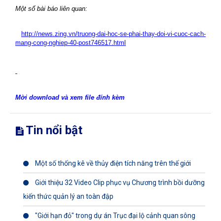
Một số bài báo liên quan:
http://news.zing.vn/truong-dai-hoc-se-phai-thay-doi-vi-cuoc-cach-
mang-cong-nghiep-40-post746517.html
Mời download và xem file đính kèm
Tin nổi bật
Một số thống kê về thủy điện tích năng trên thế giới
Giới thiệu 32 Video Clip phục vụ Chương trình bồi dưỡng
kiến thức quản lý an toàn đập
"Giới hạn đỏ" trong dự án Trục đại lộ cảnh quan sông