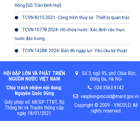
Hồng [GS.Trần Đình Hợi]
TCVN 8215:2021- Công trình thủy lợi- Thiết bị quan trắc
TCVN 10778:2024- Hồ chứa nước- Xác định các mực
nước đặc trưng
TCVN 14288: 2024- Bản đồ ngập lụt- Yêu cầu kỹ thuật
HỘI ĐẬP LỚN VÀ PHÁT TRIỂN
Số 3, ngõ 95, phố Chùa Bộc,
NGUỒN NƯỚC VIỆT NAM
Đống Đa, Hà Nội
Chịu trách nhiệm nội dung:
024.3563.9142
Nguyễn Quốc Dũng
vanphongvncold@mard.gov.vn
Giấy phép số: 68/GP-TTĐT, Bộ
Copyright © 2009 - VNCOLD. All
Thông tin và Truyền thông cấp
rights reserved
ngày 18/01/2021