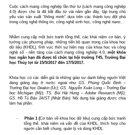
Cuộc cách mạng công nghiệp lần thứ tư (cách mạng công nghiệp
4.0) được cho là đã bắt đầu từ vài năm gần đây, tập trung chủ
yếu vào sản xuất “thông minh” dựa trên các thành tựu đột phá
trong công nghệ thông tin, công nghệ sinh học, công nghệ nano…
Nhằm cung cấp một bức tranh tổng thể, các khái niệm cơ bản, ý
tưởng các phương pháp, những tiến bộ quan trọng của khoa học
dữ liệu (KHDL), lĩnh vực thời sự hiện nay của khoa học và công
nghệ số - nền tảng của cách mạng công nghiệp 4.0,
một khóa
học ngắn hạn đã được tổ chức tại hội trường T45, Trường Đại
học Thủy lợi từ 15/5/2017 đến 17/5/2017.
Khóa học có các diễn giả là những giáo sư danh tiếng người Việt
đang giảng dạy ở nước ngoài như
GS. Phùng Quốc Định –
Trường Đại học Deakin (Úc); GS. Nguyễn Xuân Long – Trường Đại
học Michigan (Mỹ); TS. Bùi Hải Hưng – Adobe Research (Mỹ);
GS. Hồ Tú Bảo JAIST (Nhật Bản)
. Nội dung bài giảng được chia
làm hai phần:
-
Phần 1 (
Cơ bản về khoa học dữ liệu) cung cấp bức tranh
tổng thể, khái niệm và vấn đề của KHDL, thích hợp cho
người cần biết chung, quản lý và dùng KHDL.