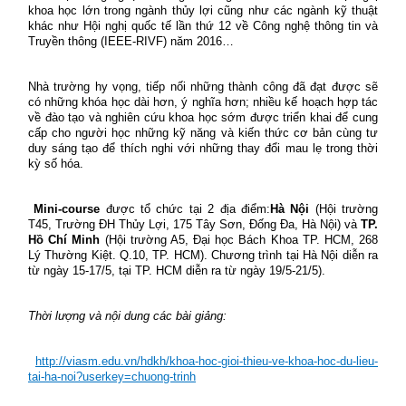
khoa học lớn trong ngành thủy lợi cũng như các ngành kỹ thuật
khác như Hội nghị quốc tế lần thứ 12 về Công nghệ thông tin và
Truyền thông (IEEE-RIVF) năm 2016…
Nhà trường hy vọng, tiếp nối những thành công đã đạt được sẽ
có những khóa học dài hơn, ý nghĩa hơn; nhiều kế hoạch hợp tác
về đào tạo và nghiên cứu khoa học sớm được triển khai để cung
cấp cho người học những kỹ năng và kiến thức cơ bản cùng tư
duy sáng tạo để thích nghi với những thay đổi mau lẹ trong thời
kỳ số hóa.
Mini-course
được tổ chức tại 2 địa điểm:
Hà Nội
(Hội trường
T45, Trường ĐH Thủy Lợi, 175 Tây Sơn, Đống Đa, Hà Nội) và
TP.
Hồ Chí Minh
(Hội trường A5, Đại học Bách Khoa TP. HCM, 268
Lý Thường Kiệt. Q.10, TP. HCM). Chương trình tại Hà Nội diễn ra
từ ngày 15-17/5, tại TP. HCM diễn ra từ ngày 19/5-21/5).
Thời lượng và nội dung các bài giảng:
http://viasm.edu.vn/hdkh/khoa-hoc-gioi-thieu-ve-khoa-hoc-du-lieu-
tai-ha-noi?userkey=chuong-trinh