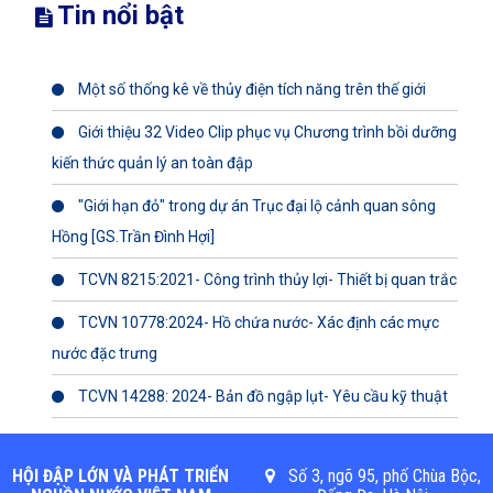
Tin nổi bật
Một số thống kê về thủy điện tích năng trên thế giới
Giới thiệu 32 Video Clip phục vụ Chương trình bồi dưỡng
kiến thức quản lý an toàn đập
"Giới hạn đỏ" trong dự án Trục đại lộ cảnh quan sông
Hồng [GS.Trần Đình Hợi]
TCVN 8215:2021- Công trình thủy lợi- Thiết bị quan trắc
TCVN 10778:2024- Hồ chứa nước- Xác định các mực
nước đặc trưng
TCVN 14288: 2024- Bản đồ ngập lụt- Yêu cầu kỹ thuật
HỘI ĐẬP LỚN VÀ PHÁT TRIỂN
Số 3, ngõ 95, phố Chùa Bộc,