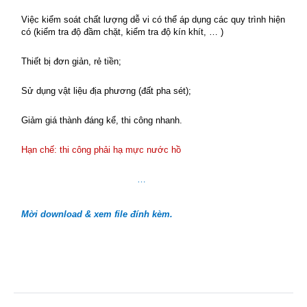
Việc kiểm soát chất lượng dễ vi có thể áp dụng các quy trình hiện
có (kiểm tra độ đầm chặt, kiểm tra độ kín khít, … )
Thiết bị đơn giản, rẻ tiền;
Sử dụng vật liệu địa phương (đất pha sét);
Giảm giá thành đáng kể, thi công nhanh.
Hạn chế: thi công phải hạ mực nước hồ
…
Mời download & xem file đính kèm.