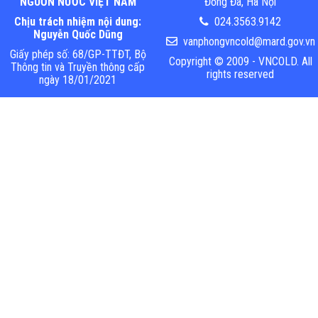
NGUỒN NƯỚC VIỆT NAM
Đống Đa, Hà Nội
Chịu trách nhiệm nội dung:
024.3563.9142
Nguyễn Quốc Dũng
vanphongvncold@mard.gov.vn
Giấy phép số: 68/GP-TTĐT, Bộ
Copyright © 2009 - VNCOLD. All
Thông tin và Truyền thông cấp
rights reserved
ngày 18/01/2021