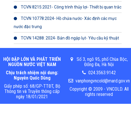
TCVN 8215:2021- Công trình thủy lợi- Thiết bị quan trắc
TCVN 10778:2024- Hồ chứa nước- Xác định các mực
nước đặc trưng
TCVN 14288: 2024- Bản đồ ngập lụt- Yêu cầu kỹ thuật
HỘI ĐẬP LỚN VÀ PHÁT TRIỂN
Số 3, ngõ 95, phố Chùa Bộc,
NGUỒN NƯỚC VIỆT NAM
Đống Đa, Hà Nội
Chịu trách nhiệm nội dung:
024.3563.9142
Nguyễn Quốc Dũng
vanphongvncold@mard.gov.vn
Giấy phép số: 68/GP-TTĐT, Bộ
Copyright © 2009 - VNCOLD. All
Thông tin và Truyền thông cấp
rights reserved
ngày 18/01/2021