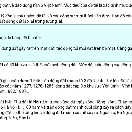
ộng đất và dao động nền ở Việt Nam". Mục tiêu của đề tài là xác định mức
 tỷ đồng, chủ nhiệm đề tài và các cộng sự mới thành lập được bản đồ các
ất động đất lập lại trong tương lai.
ợc đo bằng độ Richter.
 động đất gây ra trên mặt đất, tác động tới mọi vật trên bề mặt. Càng
tất cả 30 khu vực có thể phát sinh động đất. Mức độ chấn động của động 
ã ghi nhận được 1.645 trận động đất mạnh từ 3 độ Richter trở lên. Đó là
i vào các năm 1277, 1278, 1285; động đất cấp 8 ở khu vực Yên Định - Vĩn
ăm 1882, 1887...
hát hiện Thủ đô Hà Nội nằm trong vùng đứt gãy sông Hồng- sông Chảy, nơ
er ở Hà Nội là 1.100 năm và trận động đất mạnh cuối cùng xảy ra cách đ
ng đất có thể tăng lên và động đất mạnh có thể xảy ra. Ngoài ra, Hà Nội
ông Triều, Sơn La.