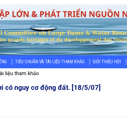
IẾNG
TIÊU CHUẨN VÀ TÀI LIỆU THAM KHẢO
GIỚI THIỆU HỘI
ài liệu tham khảo
i có nguy cơ động đất. [18/5/07]