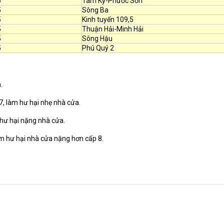
5
Tam Kỳ-Phước Sơn
5
Sông Ba
5
Kinh tuyến 109,5
5
Thuận Hải-Minh Hải
5
Sông Hậu
5
Phú Quý 2
.
7, làm hư hại nhẹ nhà cửa.
 hư hại nặng nhà cửa.
àm hư hại nhà cửa nặng hơn cấp 8.