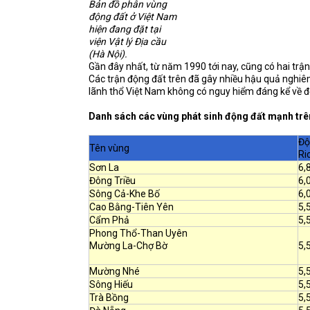
Bản đồ phân vùng
động đất ở Việt Nam
hiện đang đặt tại
viện Vật lý Địa cầu
(Hà Nội).
Gần đây nhất, từ năm 1990 tới nay, cũng có hai trậ
Các trận động đất trên đã gây nhiều hậu quả nghiê
lãnh thổ Việt Nam không có nguy hiểm đáng kể về đ
Danh sách các vùng phát sinh động đất mạnh trên
Độ
Tên vùng
Ri
Sơn La
6,
Đông Triều
6,
Sông Cả-Khe Bố
6,
Cao Bằng-Tiên Yên
5,
Cẩm Phả
5,
Phong Thổ-Than Uyên
Mường La-Chợ Bờ
5,
Mường Nhé
5,
Sông Hiếu
5,
Trà Bồng
5,