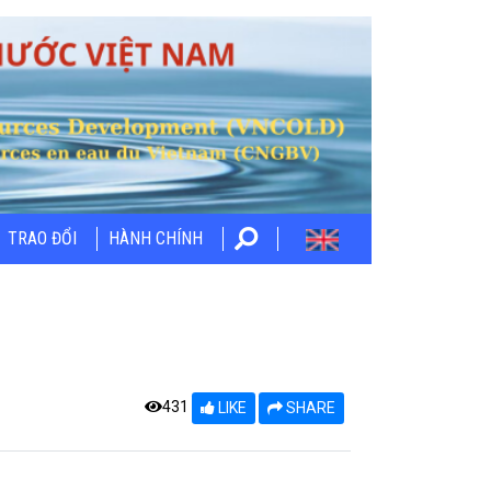
TRAO ĐỔI
HÀNH CHÍNH
431
LIKE
SHARE