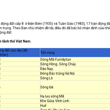
n động đất cấp 8 ở Điện Biên (1935) và Tuần Giáo (1983), 17 trận động đ
m trọng. Theo Ban chủ nhiệm đề tài, điều đó đã bác bỏ nhận định của nh
ộng đất.
 lãnh thổ Việt Nam.
ng đất cực đại (độ
Tên vùng
chter)
8
Sông Mã-Fumâytun
0
Sông Hồng- Sông Chảy
0
Rào Nạy
5
Đông Bắc trũng Hà Nội
5
Sông Lô
5
Sông Đà
5
Hạ lưu sông Mã
5
Khe Giữa-Vĩnh Linh
5
Huế