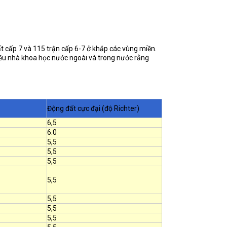
ất cấp 7 và 115 trận cấp 6-7 ở khắp các vùng miền.
iều nhà khoa học nước ngoài và trong nước rằng
Động đất cực đại (độ Richter)
6,5
6.0
5,5
5,5
5,5
5,5
5,5
5,5
5,5