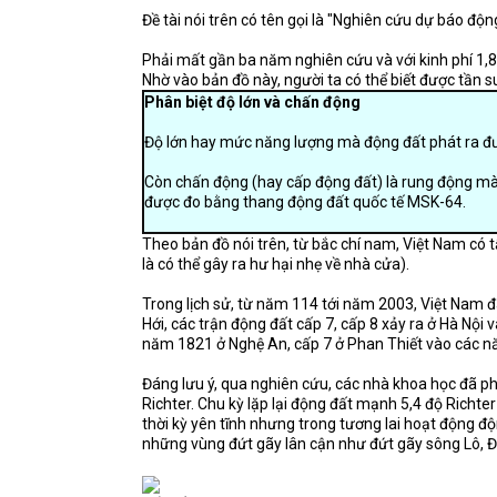
Đề tài nói trên có tên gọi là "Nghiên cứu dự báo đ
Phải mất gần ba năm nghiên cứu và với kinh phí 1,8
Nhờ vào bản đồ này, người ta có thể biết được tần su
Phân biệt độ lớn và chấn động
Độ lớn hay mức năng lượng mà động đất phát ra đư
Còn chấn động (hay cấp động đất) là rung động mà
được đo bằng thang động đất quốc tế MSK-64.
Theo bản đồ nói trên, từ bắc chí nam, Việt Nam có 
là có thể gây ra hư hại nhẹ về nhà cửa).
Trong lịch sử, từ năm 114 tới năm 2003, Việt Nam đ
Hới, các trận động đất cấp 7, cấp 8 xảy ra ở Hà Nộ
năm 1821 ở Nghệ An, cấp 7 ở Phan Thiết vào các n
Đáng lưu ý, qua nghiên cứu, các nhà khoa học đã p
Richter. Chu kỳ lặp lại động đất mạnh 5,4 độ Richt
thời kỳ yên tĩnh nhưng trong tương lai hoạt động độ
những vùng đứt gãy lân cận như đứt gãy sông Lô, Đ