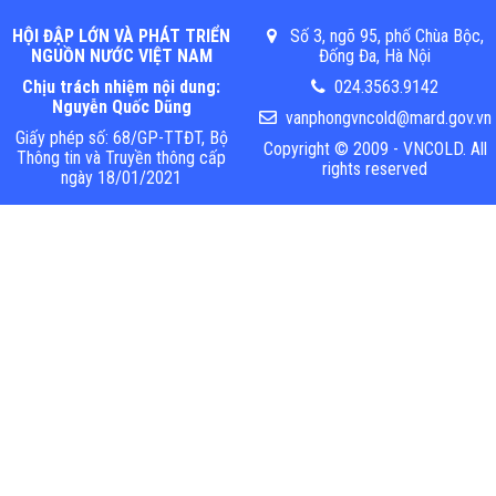
HỘI ĐẬP LỚN VÀ PHÁT TRIỂN
Số 3, ngõ 95, phố Chùa Bộc,
NGUỒN NƯỚC VIỆT NAM
Đống Đa, Hà Nội
Chịu trách nhiệm nội dung:
024.3563.9142
Nguyễn Quốc Dũng
vanphongvncold@mard.gov.vn
Giấy phép số: 68/GP-TTĐT, Bộ
Copyright © 2009 - VNCOLD. All
Thông tin và Truyền thông cấp
rights reserved
ngày 18/01/2021