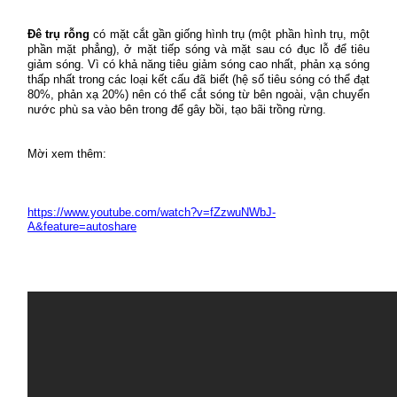
Đê trụ rỗng
có mặt cắt gần giống hình trụ (một phần hình trụ, một
phần mặt phẳng), ở mặt tiếp sóng và mặt sau có đục lỗ để tiêu
giảm sóng. Vì có khả năng tiêu giảm sóng cao nhất, phản xạ sóng
thấp nhất trong các loại kết cấu đã biết (hệ số tiêu sóng có thể đạt
80%, phản xạ 20%) nên có thể cắt sóng từ bên ngoài, vận chuyển
nước phù sa vào bên trong để gây bồi, tạo bãi trồng rừng.
Mời xem thêm:
https://www.youtube.com/watch?v=fZzwuNWbJ-
A&feature=autoshare