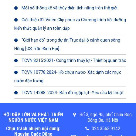
Một số thống kê về thủy điện tích năng trên thế giới
Giới thiệu 32 Video Clip phục vụ Chương trình bồi dưỡng
kiến thức quản lý an toàn đập
"Giới hạn đỏ" trong dự án Trục đại lộ cảnh quan sông
Hồng [GS.Trần Đình Hợi]
TCVN 8215:2021- Công trình thủy lợi- Thiết bị quan trắc
TCVN 10778:2024- Hồ chứa nước- Xác định các mực
nước đặc trưng
TCVN 14288: 2024- Bản đồ ngập lụt- Yêu cầu kỹ thuật
HỘI ĐẬP LỚN VÀ PHÁT TRIỂN
Số 3, ngõ 95, phố Chùa Bộc,
NGUỒN NƯỚC VIỆT NAM
Đống Đa, Hà Nội
Chịu trách nhiệm nội dung:
024.3563.9142
Nguyễn Quốc Dũng